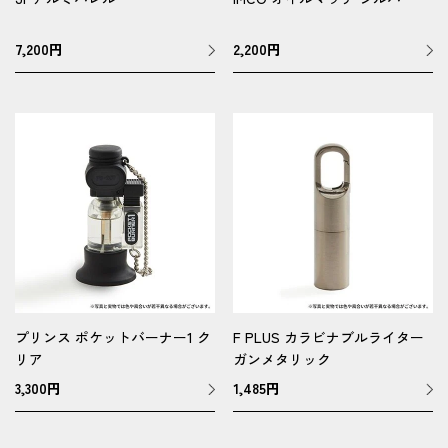
7,200
円
2,200
円
プリンス ポケットバーナー1 ク
F PLUS カラビナブルライター
リア
ガンメタリック
3,300
円
1,485
円