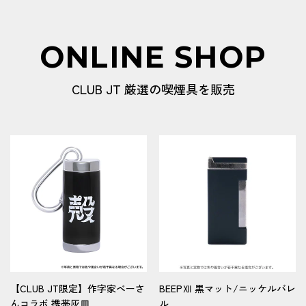
ONLINE SHOP
CLUB JT 厳選の喫煙具を販売
【CLUB JT限定】作字家ベーさ
BEEPⅫ 黒マット/ニッケルバレ
んコラボ 携帯灰皿
ル