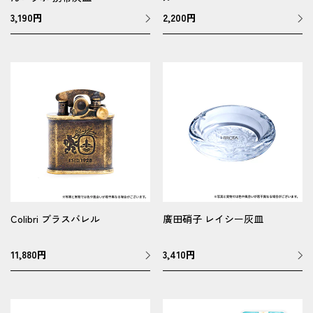
3,190
円
2,200
円
Colibri ブラスバレル
廣田硝子 レイシー灰皿
11,880
円
3,410
円