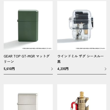
GEAR TOP GT-MGR マットグ
ウインドミル ザグ シースルー
リーン
黒
5,610
円
4,235
円