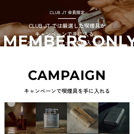
CLUB JT 会員限定
CLUB JT では厳選した喫煙具が
キャンペーンで手に入る、
MEMBERS ONLY 
オンラインショップで購入できる
CAMPAIGN
キャンペーンで喫煙具を手に入れる