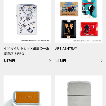
イソガイヒトヒサ×最高の一服
ART ASHTRAY
道具店 ZIPPO
8,470
円
1,452
円