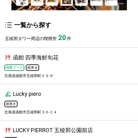
一覧から探す
20
五稜郭タワー周辺の喫煙所:
件
函館 四季海鮮旬花
喫煙ブース
紙巻き
北海道函館市五稜郭町４３-９
Lucky piero
紙巻き
北海道函館市五稜郭町３０-１４
LUCKY PIERROT 五稜郭公園前店