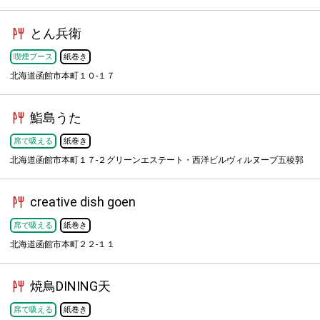
とん兵衛
喫煙ブース
紙巻き
北海道函館市本町１０-１７
鮨島うた
席で吸える
紙巻き
北海道函館市本町１７-２グリーンエステート・西洋ビルヴィルヌーブ五稜郭
creative dish goen
席で吸える
紙巻き
北海道函館市本町２２-１１
焼鳥DINING天
席で吸える
紙巻き