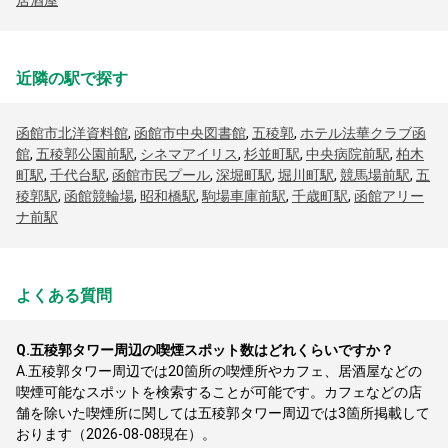
居酒屋
近隣の駅で探す
函館市北洋資料館
,
函館市中央図書館
,
五稜郭
,
ホテル法華クラブ函
館
,
五稜郭公園前駅
,
シネマアイリス
,
杉並町駅
,
中央病院前駅
,
柏木
町駅
,
千代台駅
,
函館市民プール
,
深堀町駅
,
堀川町駅
,
競馬場前駅
,
五
稜郭駅
,
函館競輪場
,
昭和橋駅
,
駒場車庫前駅
,
千歳町駅
,
函館アリー
ナ前駅
よくある質問
Q.
五稜郭タワー周辺の喫煙スポット数はどれくらいですか？
A.
五稜郭タワー周辺では20箇所の喫煙所やカフェ、居酒屋などの
喫煙可能なスポットを検索することが可能です。カフェなどの店
舗を除いた喫煙所に関しては五稜郭タワー周辺では3箇所掲載して
おります（2026-08-08現在）。