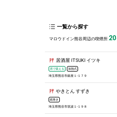
一覧から探す
20
マロウドイン熊谷周辺の喫煙所:
居酒屋 ITSUKI イツキ
席で吸える
加熱式
埼玉県熊谷市銀座１-１７９
やきとん すずき
紙巻き
埼玉県熊谷市筑波１-１９８