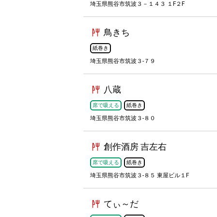
埼玉県熊谷市筑波３－１４３ １F２F
鳥きち
紙巻き
埼玉県熊谷市筑波３-７９
八蔵
席で吸える
紙巻き
埼玉県熊谷市筑波３-８０
創作酒房 吉左右
席で吸える
紙巻き
埼玉県熊谷市筑波３-８５ 東屋ビル１F
てぃ～だ