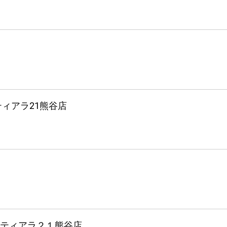
ィアラ21熊谷店
ティアラ２１熊谷店_