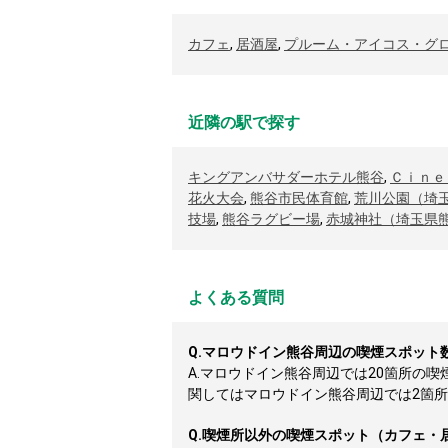
カフェ
,
居酒屋
,
プルーム・アイコス・グ
近隣の駅で探す
キングアンバサダーホテル熊谷
,
Ｃｉｎｅ
花火大会
,
熊谷市民体育館
,
荒川公園（埼
技場
,
熊谷ラグビー場
,
赤城神社（埼玉県
よくある質問
Q.
マロウドイン熊谷周辺の喫煙スポット
A.
マロウドイン熊谷周辺では20箇所の
関してはマロウドイン熊谷周辺では2箇所掲載
Q.
喫煙所以外の喫煙スポット（カフェ・