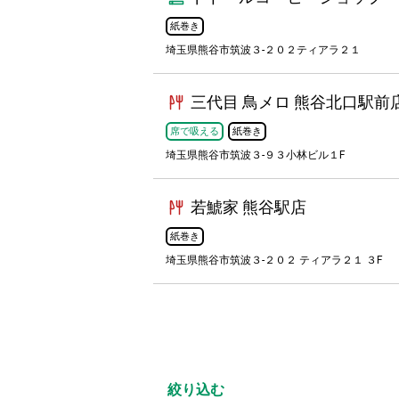
紙巻き
埼玉県熊谷市筑波３‐２０２ティアラ２１
三代目 鳥メロ 熊谷北口駅前
席で吸える
紙巻き
埼玉県熊谷市筑波３-９３小林ビル１F
若鯱家 熊谷駅店
紙巻き
埼玉県熊谷市筑波３-２０２ ティアラ２１ ３F
絞り込む