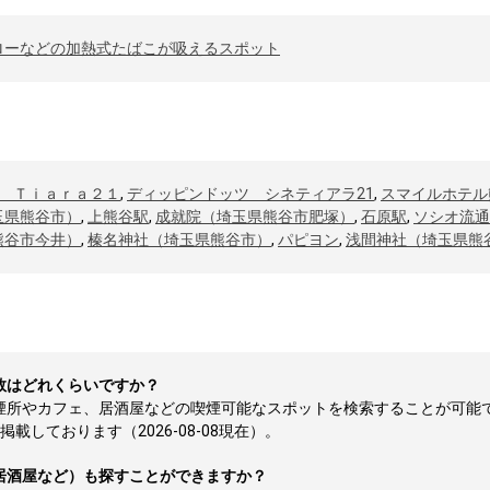
ローなどの加熱式たばこが吸えるスポット
 Ｔｉａｒａ２１
,
ディッピンドッツ シネティアラ21
,
スマイルホテル
玉県熊谷市）
,
上熊谷駅
,
成就院（埼玉県熊谷市肥塚）
,
石原駅
,
ソシオ流通
熊谷市今井）
,
榛名神社（埼玉県熊谷市）
,
パピヨン
,
浅間神社（埼玉県熊
数はどれくらいですか？
喫煙所やカフェ、居酒屋などの喫煙可能なスポットを検索することが可能
しております（2026-08-08現在）。
居酒屋など）も探すことができますか？