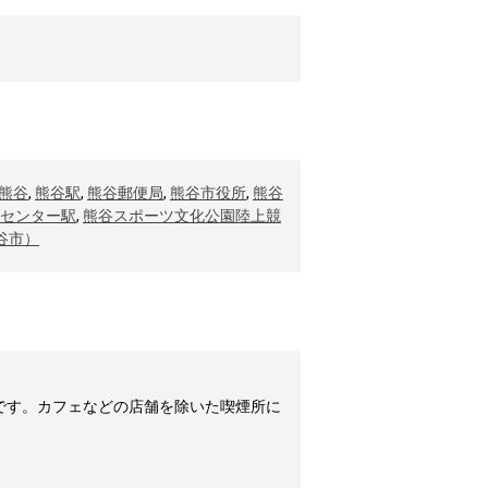
熊谷
,
熊谷駅
,
熊谷郵便局
,
熊谷市役所
,
熊谷
センター駅
,
熊谷スポーツ文化公園陸上競
谷市）
です。カフェなどの店舗を除いた喫煙所に