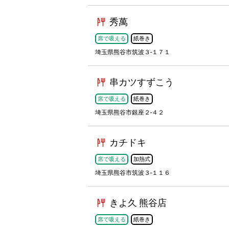
秀萬
席で吸える
紙巻き
埼玉県熊谷市筑波３-１７１
串カツすずこう
席で吸える
紙巻き
埼玉県熊谷市銀座２-４２
カチドキ
席で吸える
加熱式
埼玉県熊谷市筑波３-１１６
きよ久 熊谷店
席で吸える
紙巻き