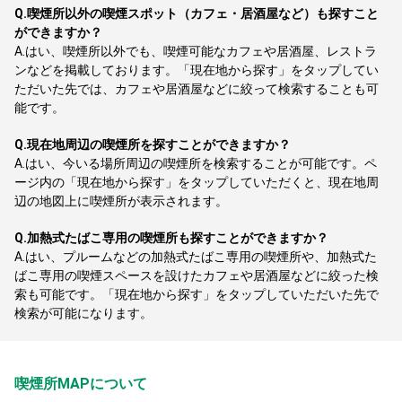
Q.
喫煙所以外の喫煙スポット（カフェ・居酒屋など）も探すこと
ができますか？
A.
はい、喫煙所以外でも、喫煙可能なカフェや居酒屋、レストラ
ンなどを掲載しております。「現在地から探す」をタップしてい
ただいた先では、カフェや居酒屋などに絞って検索することも可
能です。
Q.
現在地周辺の喫煙所を探すことができますか？
A.
はい、今いる場所周辺の喫煙所を検索することが可能です。ペ
ージ内の「現在地から探す」をタップしていただくと、現在地周
辺の地図上に喫煙所が表示されます。
Q.
加熱式たばこ専用の喫煙所も探すことができますか？
A.
はい、プルームなどの加熱式たばこ専用の喫煙所や、加熱式た
ばこ専用の喫煙スペースを設けたカフェや居酒屋などに絞った検
索も可能です。「現在地から探す」をタップしていただいた先で
検索が可能になります。
喫煙所MAPについて