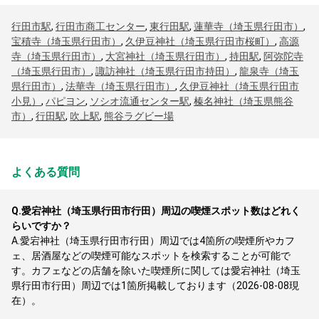
行田市駅
,
行田市商工センター
,
東行田駅
,
蓮華寺（埼玉県行田市）
,
宝積寺（埼玉県行田市）
,
久伊豆神社（埼玉県行田市桜町）
,
高源
寺（埼玉県行田市）
,
大宮神社（埼玉県行田市）
,
持田駅
,
阿弥陀寺
（埼玉県行田市）
,
諏訪神社（埼玉県行田市持田）
,
龍泉寺（埼玉
県行田市）
,
法華寺（埼玉県行田市）
,
久伊豆神社（埼玉県行田市
小見）
,
パピヨン
,
ソシオ流通センター駅
,
榛名神社（埼玉県熊谷
市）
,
行田駅
,
吹上駅
,
熊谷ラグビー場
よくある質問
Q.
愛宕神社（埼玉県行田市行田）周辺の喫煙スポット数はどれく
らいですか？
A.
愛宕神社（埼玉県行田市行田）周辺では4箇所の喫煙所やカフ
ェ、居酒屋などの喫煙可能なスポットを検索することが可能で
す。カフェなどの店舗を除いた喫煙所に関しては愛宕神社（埼玉
県行田市行田）周辺では1箇所掲載しております（2026-08-08現
在）。