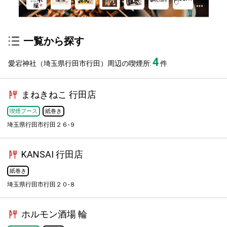
一覧から探す
4
愛宕神社（埼玉県行田市行田）周辺の喫煙所:
件
まねきねこ 行田店
喫煙ブース
紙巻き
埼玉県行田市行田２６-９
KANSAI 行田店
紙巻き
埼玉県行田市行田２０-８
ホルモン酒場 輪