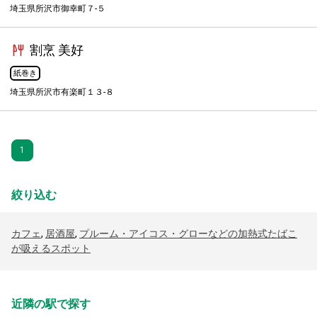
埼玉県所沢市御幸町７-５
割烹 美好
紙巻き
埼玉県所沢市有楽町１３-８
1
絞り込む
カフェ
,
居酒屋
,
プルーム・アイコス・グローなどの加熱式たばこ
が吸えるスポット
近隣の駅で探す