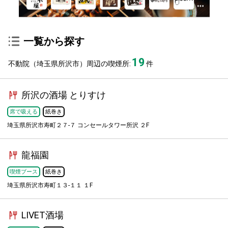
一覧から探す
19
不動院（埼玉県所沢市）周辺の喫煙所:
件
所沢の酒場 とりすけ
席で吸える
紙巻き
埼玉県所沢市寿町２７-７ コンセールタワー所沢 ２F
龍福園
喫煙ブース
紙巻き
埼玉県所沢市寿町１３-１１ １F
LIVET酒場