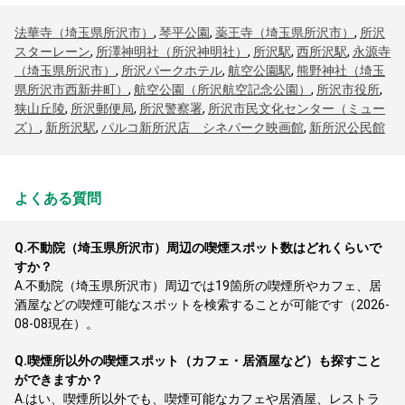
法華寺（埼玉県所沢市）
,
琴平公園
,
薬王寺（埼玉県所沢市）
,
所沢
スターレーン
,
所澤神明社（所沢神明社）
,
所沢駅
,
西所沢駅
,
永源寺
（埼玉県所沢市）
,
所沢パークホテル
,
航空公園駅
,
熊野神社（埼玉
県所沢市西新井町）
,
航空公園（所沢航空記念公園）
,
所沢市役所
,
狭山丘陵
,
所沢郵便局
,
所沢警察署
,
所沢市民文化センター（ミュー
ズ）
,
新所沢駅
,
パルコ新所沢店 シネパーク映画館
,
新所沢公民館
よくある質問
Q.
不動院（埼玉県所沢市）周辺の喫煙スポット数はどれくらいで
すか？
A.
不動院（埼玉県所沢市）周辺では19箇所の喫煙所やカフェ、居
酒屋などの喫煙可能なスポットを検索することが可能です（2026-
08-08現在）。
Q.
喫煙所以外の喫煙スポット（カフェ・居酒屋など）も探すこと
ができますか？
A.
はい、喫煙所以外でも、喫煙可能なカフェや居酒屋、レストラ