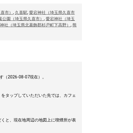
久喜市）
,
久喜駅
,
愛宕神社（埼玉県久喜市
葉公園（埼玉県久喜市）
,
愛宕神社（埼玉
神社（埼玉県北葛飾郡杉戸町下高野）
,
熊
026-08-07現在）。
」をタップしていただいた先では、カフェ
だくと、現在地周辺の地図上に喫煙所が表