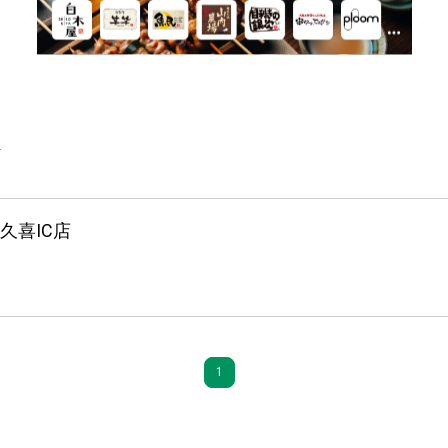
件
久喜IC店
1