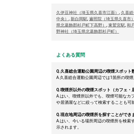
久伊豆神社（埼玉県久喜市江面）
,
久喜総
中央）
,
新白岡駅
,
遍照院（埼玉県久喜市
県北葛飾郡杉戸町下高野）
,
東鷲宮駅
,
和
野神社（埼玉県北葛飾郡杉戸町）
よくある質問
Q.
久喜総合運動公園周辺の喫煙スポット
A.
久喜総合運動公園周辺では1箇所の喫煙所
Q.
喫煙所以外の喫煙スポット（カフェ・
A.
はい、喫煙所以外でも、喫煙可能なカ
や居酒屋などに絞って検索することも可
Q.
現在地周辺の喫煙所を探すことができ
A.
はい、今いる場所周辺の喫煙所を検索
示されます。