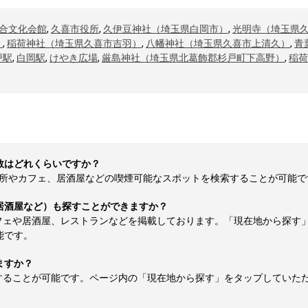
合文化会館
,
久喜市役所
,
久伊豆神社（埼玉県白岡市）
,
光明寺（埼玉県
）
,
稲荷神社（埼玉県久喜市吉羽）
,
八幡神社（埼玉県久喜市上清久）
,
青
戸駅
,
白岡駅
,
けやき広場
,
厳島神社（埼玉県北葛飾郡杉戸町下高野）
,
稲荷
数はどれくらいですか？
やカフェ、居酒屋などの喫煙可能なスポットを検索することが可能です（2
居酒屋など）も探すことができますか？
フェや居酒屋、レストランなどを掲載しております。「現在地から探す
能です。
ますか？
することが可能です。ページ内の「現在地から探す」をタップしていた