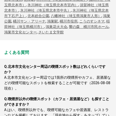
玉県北本市）
,
氷川神社（埼玉県北本市宮内）
,
須賀神社（埼玉県
北本市）
,
氷川神社（埼玉県北本市中丸）
,
氷川神社（埼玉県北本
市下石戸上）
,
北本総合公園
,
八幡神社（埼玉県鴻巣市人形）
,
鴻巣
公園
,
桶川サン・アリーナ
,
鴻巣駅
,
桶川市役所
,
こうのすシネマ
,
稲
荷神社（埼玉県桶川市）
,
鴻巣花火大会
,
響の森 桶川市民ホール
,
鴻巣市文化センター
,
さいたま文学館
よくある質問
Q.
北本市文化センター周辺の喫煙スポット数はどれくらいです
か？
A.
北本市文化センター周辺では1箇所の喫煙所やカフェ、居酒屋な
どの喫煙可能なスポットを検索することが可能です（2026-08-08
現在）。
Q.
喫煙所以外の喫煙スポット（カフェ・居酒屋など）も探すこと
ができますか？
A.
はい、喫煙所以外でも、喫煙可能なカフェや居酒屋、レストラ
ンなどを掲載しております。「現在地から探す」をタップしてい