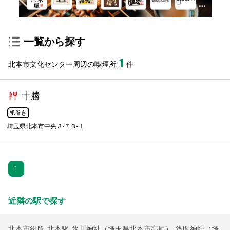
一覧から探す
1
北本市文化センター周辺の喫煙所:
件
十勝
紙巻き
埼玉県北本市中央３-７３-１
1
近隣の駅で探す
北本市役所
,
北本駅
,
氷川神社（埼玉県北本市高尾）
,
浅間神社（埼