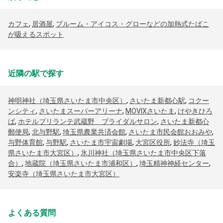
カフェ
,
居酒屋
,
プルーム・アイコス・グローなどの加熱式たばこ
が吸えるスポット
近隣の駅で探す
神明神社（埼玉県さいたま市中央区）
,
さいたま新都心駅
,
コクー
ンシティ
,
さいたまスーパーアリーナ
,
MOVIXさいたま
,
けやきひろ
ば
,
ホテルブリランテ武蔵野 ブライダルサロン
,
さいたま新都心
郵便局
,
北与野駅
,
埼玉県農業共済会館
,
さいたま市民会館おおみや
,
与野体育館
,
与野駅
,
さいたま市宇宙劇場
,
大宮区役所
,
妙法寺（埼玉
県さいたま市大宮区）
,
氷川神社（埼玉県さいたま市中央区下落
合）
,
地蔵院（埼玉県さいたま市浦和区）
,
埼玉精神神経センター
,
安楽寺（埼玉県さいたま市大宮区）
よくある質問