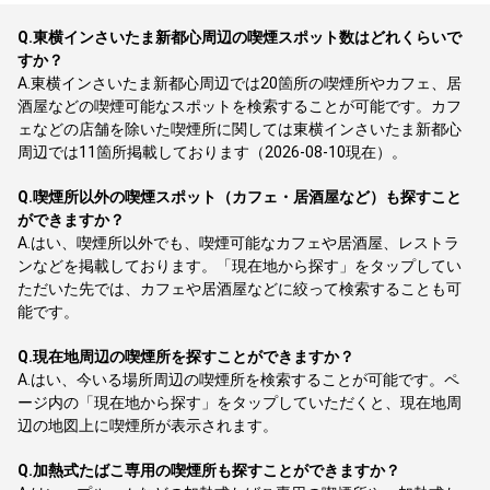
Q.
東横インさいたま新都心周辺の喫煙スポット数はどれくらいで
すか？
A.
東横インさいたま新都心周辺では20箇所の喫煙所やカフェ、居
酒屋などの喫煙可能なスポットを検索することが可能です。カフ
ェなどの店舗を除いた喫煙所に関しては東横インさいたま新都心
周辺では11箇所掲載しております（2026-08-10現在）。
Q.
喫煙所以外の喫煙スポット（カフェ・居酒屋など）も探すこと
ができますか？
A.
はい、喫煙所以外でも、喫煙可能なカフェや居酒屋、レストラ
ンなどを掲載しております。「現在地から探す」をタップしてい
ただいた先では、カフェや居酒屋などに絞って検索することも可
能です。
Q.
現在地周辺の喫煙所を探すことができますか？
A.
はい、今いる場所周辺の喫煙所を検索することが可能です。ペ
ージ内の「現在地から探す」をタップしていただくと、現在地周
辺の地図上に喫煙所が表示されます。
Q.
加熱式たばこ専用の喫煙所も探すことができますか？