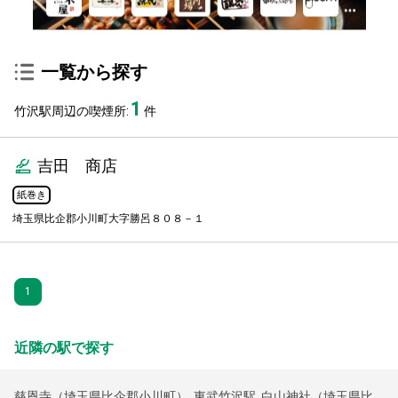
一覧から探す
1
竹沢駅周辺の喫煙所:
件
吉田 商店
紙巻き
埼玉県比企郡小川町大字勝呂８０８－１
1
近隣の駅で探す
慈恩寺（埼玉県比企郡小川町）
,
東武竹沢駅
,
白山神社（埼玉県比