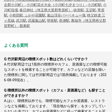
企郡小川町）
,
小川町花火大会（小川町七夕まつり）
,
小川町駅
,
小
川町役場
,
春日神社（埼玉県大里郡寄居町）
,
鉢形駅
,
玉淀駅
,
寄居
駅
,
小前田駅
,
ふかや花園駅
,
嵐山渓谷バーベキュー場
,
秩父鉄道 三
ヶ尻線
,
武川駅
,
武蔵嵐山駅
,
明覚駅
,
長瀞駅
,
萬福寺（埼玉県秩父郡
皆野町）
,
親鼻駅
よくある質問
Q.
竹沢駅周辺の喫煙スポット数はどれくらいですか？
A.
竹沢駅周辺では1箇所の喫煙所やカフェ、居酒屋などの喫煙可能
なスポットを検索することが可能です。カフェなどの店舗を除い
た喫煙所に関しては竹沢駅周辺では1箇所掲載しております（202
6-08-09現在）。
Q.
喫煙所以外の喫煙スポット（カフェ・居酒屋など）も探すこと
ができますか？
A.
はい、喫煙所以外でも、喫煙可能なカフェや居酒屋、レストラ
ンなどを掲載しております。「現在地から探す」をタップしてい
ただいた先では、カフェや居酒屋などに絞って検索することも可