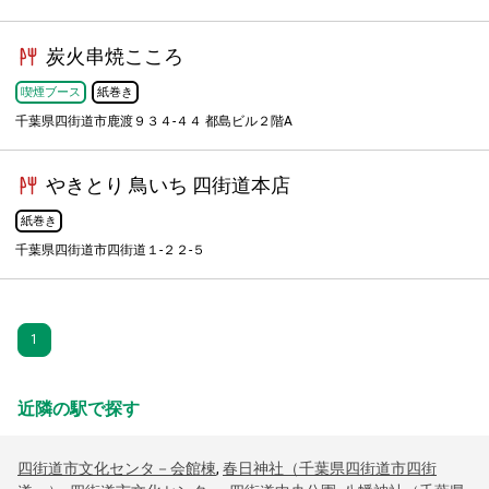
炭火串焼こころ
喫煙ブース
紙巻き
千葉県四街道市鹿渡９３４-４４ 都島ビル２階A
やきとり 鳥いち 四街道本店
紙巻き
千葉県四街道市四街道１-２２-５
1
近隣の駅で探す
四街道市文化センタ－会館棟
,
春日神社（千葉県四街道市四街