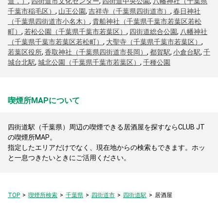
道，）
,
四街道市文化センター
,
四街道中央公園
,
八幡神社（千葉県
千葉市稲毛区）
,
山王公園
,
吉祥寺（千葉県四街道市）
,
春日神社
（千葉県四街道市小名木）
,
貴船神社（千葉県千葉市若葉区若松
町）
,
若松公園（千葉県千葉市若葉区）
,
四街道総合公園
,
八幡神社
（千葉県千葉市若葉区若松町）
,
大聖寺（千葉県千葉市若葉区）
,
若葉区役所
,
香取神社（千葉県四街道市長岡）
,
都賀駅
,
小倉台駅
,
千
城台北駅
,
城北公園（千葉県千葉市若葉区）
,
千種公園
喫煙所MAPについて
四街道駅（千葉県）周辺の喫煙できる居酒屋を探すならCLUB JT
の喫煙所MAP。
指定したエリアだけでなく、現在地からの検索もできます。ホッ
と一息つきたいときにご活用ください。
TOP
喫煙所検索
千葉県
四街道市
四街道駅
居酒屋