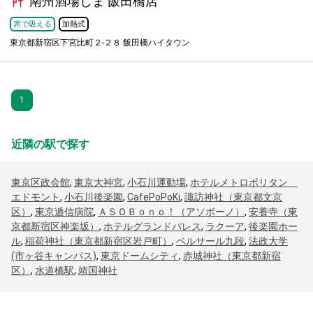
南州酒場しま 飯田橋店
席で吸える
加熱式
東京都新宿区下宮比町２-２８ 飯田橋ハイタウン
1
近隣の駅で探す
東京区政会館
,
東京大神宮
,
小石川運動場
,
ホテルメトロポリタン
エドモント
,
小石川後楽園
,
CafePoPoKi
,
諏訪神社（東京都文京
区）
,
東京逓信病院
,
ＡＳＯＢｏｎｏ！（アソボーノ）
,
安養寺（東
京都新宿区神楽坂）
,
ホテルグランドパレス
,
ラクーア
,
後楽園ホー
ル
,
稲荷神社（東京都新宿区岩戸町）
,
ベルサール九段
,
法政大学
(市ヶ谷キャンパス)
,
東京ドームシティ
,
赤城神社（東京都新宿
区）
,
水道橋駅
,
靖国神社