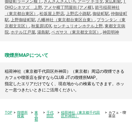
御徒町ラーメン横丁
,
さんさんさんいち アーツ チヨダ
,
末広町駅
,
T
OHOシネマズ 上野
,
アメヤ横丁問屋街 (アメ横)
,
箭弓稲荷神社
（東京都台東区）
,
松坂屋上野店
,
上野広小路駅
,
御徒町駅
,
仲御徒町
駅
,
上野御徒町駅
,
八幡神社（東京都台東区台東）
,
プランタン（東
京都文京区）
,
秋葉原UDX
,
センチュリオンホテル上野
,
東都文京病
院
,
ホテル江戸屋
,
湯島駅
,
ペガサス（東京都文京区）
,
神田明神
喫煙所MAPについて
稲荷神社（東京都千代田区外神田）（東京都）周辺の喫煙できる
カフェや喫茶店を探すならCLUB JTの喫煙所MAP。
指定したエリアだけでなく、現在地からの検索もできます。ホッ
と一息つきたいときにご活用ください。
TOP
喫煙所
東
千代
稲荷神社（東京都千代田
カフェ・喫
検索
京
田区
区外神田）
茶店
都