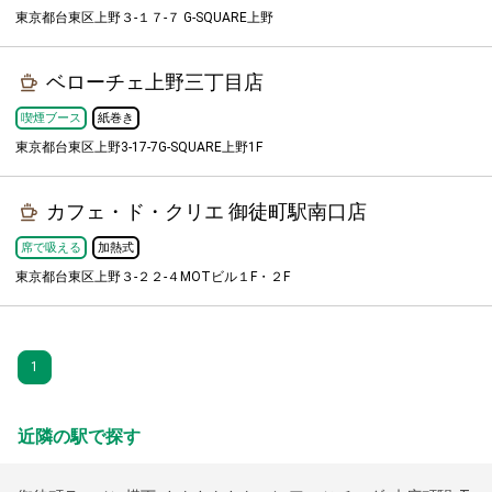
東京都台東区上野３-１７-７ G-SQUARE上野
ベローチェ上野三丁目店
喫煙ブース
紙巻き
東京都台東区上野3-17-7G-SQUARE上野1F
カフェ・ド・クリエ 御徒町駅南口店
席で吸える
加熱式
東京都台東区上野３-２２-４MOTビル１F・２F
1
近隣の駅で探す