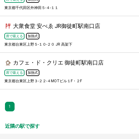
東京都千代田区外神田５-４-１１
大衆食堂 安べゑ JR御徒町駅南口店
席で吸える
加熱式
東京都台東区上野５-１０-２０ JR 高架下
カフェ・ド・クリエ 御徒町駅南口店
席で吸える
加熱式
東京都台東区上野３-２２-４MOTビル１F・２F
1
近隣の駅で探す