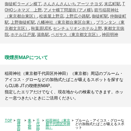
御徒町ラーメン横丁
,
さんさんさんいち アーツ チヨダ
,
末広町駅
,
T
OHOシネマズ 上野
,
アメヤ横丁問屋街 (アメ横)
,
箭弓稲荷神社
（東京都台東区）
,
松坂屋上野店
,
上野広小路駅
,
御徒町駅
,
仲御徒町
駅
,
上野御徒町駅
,
八幡神社（東京都台東区台東）
,
プランタン（東
京都文京区）
,
秋葉原UDX
,
センチュリオンホテル上野
,
東都文京病
院
,
ホテル江戸屋
,
湯島駅
,
ペガサス（東京都文京区）
,
神田明神
喫煙所MAPについて
稲荷神社（東京都千代田区外神田）（東京都）周辺のプルーム・
アイコス・グローなどの加熱式たばこが吸えるスポットを探すな
らCLUB JTの喫煙所MAP。
指定したエリアだけでなく、現在地からの検索もできます。ホッ
と一息つきたいときにご活用ください。
TOP
喫
東
千
稲荷神社（東京
プルーム・アイコス・グローな
煙
京
代
都千代田区外神
どの加熱式たばこが吸えるスポ
所
都
田
田）
ット