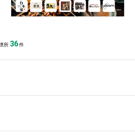
36
煙所:
件