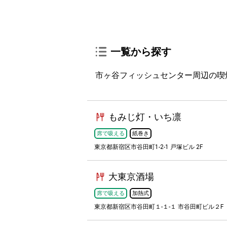
一覧から探す
市ヶ谷フィッシュセンター周辺の喫
もみじ灯・いち凛
席で吸える
紙巻き
東京都新宿区市谷田町1-2-1 戸塚ビル 2F
大東京酒場
席で吸える
加熱式
東京都新宿区市谷田町１-１-１ 市谷田町ビル２F