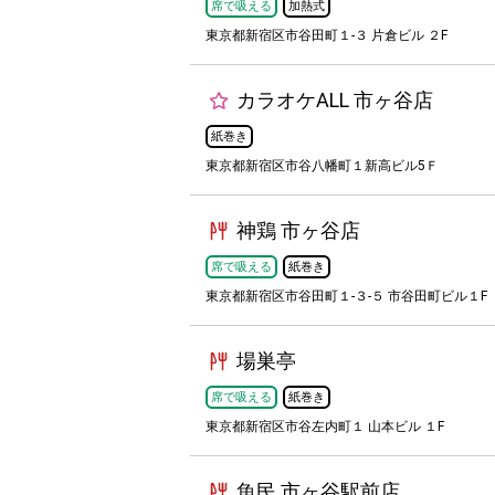
席で吸える
加熱式
東京都新宿区市谷田町１-３ 片倉ビル ２F
カラオケALL 市ヶ谷店
紙巻き
東京都新宿区市谷八幡町１新高ビル5Ｆ
神鶏 市ヶ谷店
席で吸える
紙巻き
東京都新宿区市谷田町１-３-５ 市谷田町ビル１F
場巣亭
席で吸える
紙巻き
東京都新宿区市谷左内町１ 山本ビル １F
魚民 市ヶ谷駅前店