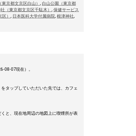
（東京都文京区白山）
,
白山公園（東京都
神社（東京都文京区千駄木）
,
保健サービス
京区）
,
日本医科大学付属病院
,
根津神社
,
08-07現在）。
」をタップしていただいた先では、カフェ
だくと、現在地周辺の地図上に喫煙所が表