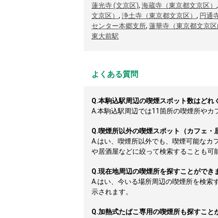
蓮光寺 (文京区)
,
海蔵寺（東京都文京区）
文京区）
,
浄土寺（東京都文京区）
,
円通
センター本郷支所
,
蓮華寺（東京都文京区
東大前駅
よくある質問
Q.
本駒込駅周辺の喫煙スポット数はどれ
A.
本駒込駅周辺では11箇所の喫煙所やカフ
Q.
喫煙所以外の喫煙スポット（カフェ・
A.
はい、喫煙所以外でも、喫煙可能なカ
や居酒屋などに絞って検索することも可
Q.
現在地周辺の喫煙所を探すことができ
A.
はい、今いる場所周辺の喫煙所を検索
示されます。
Q.
加熱式たばこ専用の喫煙所も探すこと