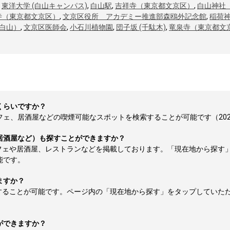
,
東洋大学 (白山キャンパス)
,
白山駅
,
吉祥寺（東京都文京区）
,
白山神社
寺（東京都文京区）
,
文京区役所 アカデミー推進部森鴎外記念館
,
稲荷
白山）
,
文京区医師会
,
小石川植物園
,
団子坂 (千駄木)
,
竜泉寺（東京都文
くらいですか？
ェ、居酒屋などの喫煙可能なスポットを検索することが可能です（2026-
居酒屋など）も探すことができますか？
フェや居酒屋、レストランなどを掲載しております。「現在地から探す
能です。
ますか？
することが可能です。ページ内の「現在地から探す」をタップしていた
ができますか？