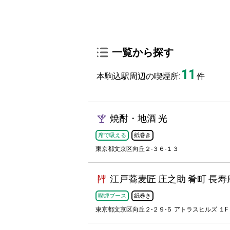
一覧から探す
11
本駒込駅周辺の喫煙所:
件
焼酎・地酒 光
席で吸える
紙巻き
東京都文京区向丘２-３６-１３
江戸蕎麦匠 庄之助 肴町 長寿
喫煙ブース
紙巻き
東京都文京区向丘２-２９-５ アトラスヒルズ １F