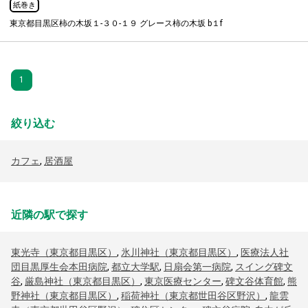
紙巻き
東京都目黒区柿の木坂１-３０-１９ グレース柿の木坂 b１f
1
絞り込む
カフェ
,
居酒屋
近隣の駅で探す
東光寺（東京都目黒区）
,
氷川神社（東京都目黒区）
,
医療法人社
団目黒厚生会本田病院
,
都立大学駅
,
日扇会第一病院
,
スイング碑文
谷
,
厳島神社（東京都目黒区）
,
東京医療センター
,
碑文谷体育館
,
熊
野神社（東京都目黒区）
,
稲荷神社（東京都世田谷区野沢）
,
龍雲