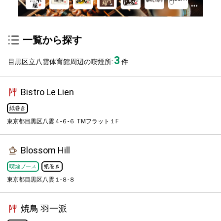
一覧から探す
3
目黒区立八雲体育館周辺の喫煙所:
件
Bistro Le Lien
紙巻き
東京都目黒区八雲４-６-６ TMフラット１F
Blossom Hill
喫煙ブース
紙巻き
東京都目黒区八雲１-８-８
焼鳥 羽一派