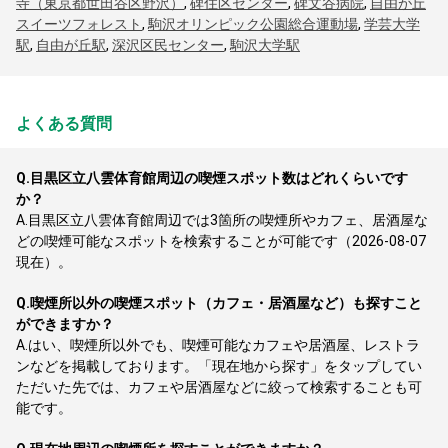
寺（東京都世田谷区野沢）
,
碑住区センター
,
碑文谷病院
,
自由が丘
スイーツフォレスト
,
駒沢オリンピック公園総合運動場
,
学芸大学
駅
,
自由が丘駅
,
深沢区民センター
,
駒沢大学駅
よくある質問
Q.
目黒区立八雲体育館周辺の喫煙スポット数はどれくらいです
か？
A.
目黒区立八雲体育館周辺では3箇所の喫煙所やカフェ、居酒屋な
どの喫煙可能なスポットを検索することが可能です（2026-08-07
現在）。
Q.
喫煙所以外の喫煙スポット（カフェ・居酒屋など）も探すこと
ができますか？
A.
はい、喫煙所以外でも、喫煙可能なカフェや居酒屋、レストラ
ンなどを掲載しております。「現在地から探す」をタップしてい
ただいた先では、カフェや居酒屋などに絞って検索することも可
能です。