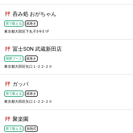
呑み処 おがちゃん
席で吸える
紙巻き
東京都大田区下丸子3-9-3 1F
冨士SON 武蔵新田店
喫煙ブース
紙巻き
東京都大田区矢口１-２２-２０
ガッパ
席で吸える
紙巻き
東京都大田区矢口１-２２-２０
聚楽園
席で吸える
加熱式