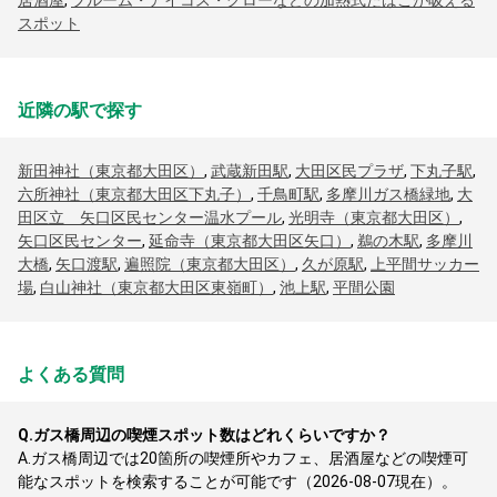
居酒屋
,
プルーム・アイコス・グローなどの加熱式たばこが吸える
スポット
近隣の駅で探す
新田神社（東京都大田区）
,
武蔵新田駅
,
大田区民プラザ
,
下丸子駅
,
六所神社（東京都大田区下丸子）
,
千鳥町駅
,
多摩川ガス橋緑地
,
大
田区立 矢口区民センター温水プール
,
光明寺（東京都大田区）
,
矢口区民センター
,
延命寺（東京都大田区矢口）
,
鵜の木駅
,
多摩川
大橋
,
矢口渡駅
,
遍照院（東京都大田区）
,
久が原駅
,
上平間サッカー
場
,
白山神社（東京都大田区東嶺町）
,
池上駅
,
平間公園
よくある質問
Q.
ガス橋周辺の喫煙スポット数はどれくらいですか？
A.
ガス橋周辺では20箇所の喫煙所やカフェ、居酒屋などの喫煙可
能なスポットを検索することが可能です（2026-08-07現在）。