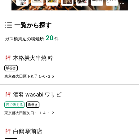
一覧から探す
20
ガス橋周辺の喫煙所:
件
本格炭火串焼 粋
紙巻き
東京都大田区下丸子１-６-２５
酒肴 wasabi ワサビ
席で吸える
紙巻き
東京都大田区矢口１-１４-１２
白鶴 駅前店