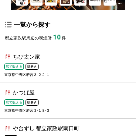
一覧から探す
10
都立家政駅周辺の喫煙所:
件
ちび太ン家
席で吸える
紙巻き
東京都中野区若宮３-２２-１
かつぱ屋
席で吸える
紙巻き
東京都中野区若宮３-１８-３
や台ずし 都立家政駅南口町