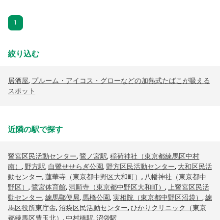
1
絞り込む
居酒屋
,
プルーム・アイコス・グローなどの加熱式たばこが吸える
スポット
近隣の駅で探す
鷺宮区民活動センター
,
鷺ノ宮駅
,
稲荷神社（東京都練馬区中村
南）
,
野方駅
,
白鷺せせらぎ公園
,
野方区民活動センター
,
大和区民活
動センター
,
蓮華寺（東京都中野区大和町）
,
八幡神社（東京都中
野区）
,
鷺宮体育館
,
満願寺（東京都中野区大和町）
,
上鷺宮区民活
動センター
,
練馬郵便局
,
馬橋公園
,
実相院（東京都中野区沼袋）
,
練
馬区役所東庁舎
,
沼袋区民活動センター
,
ひかりクリニック（東京
都練馬区豊玉北）
,
中村橋駅
,
沼袋駅