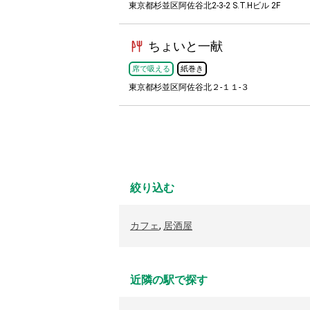
東京都杉並区阿佐谷北2-3-2 S.T.Hビル 2F
ちょいと一献
席で吸える
紙巻き
東京都杉並区阿佐谷北２-１１-３
絞り込む
カフェ
,
居酒屋
近隣の駅で探す