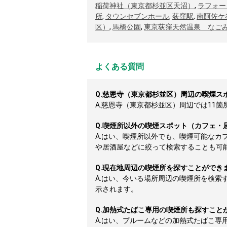
稲荷神社（東京都杉並区天沼）
,
ラフォー
所
,
タウンセブンホール
,
荻窪駅
,
南阿佐ケ
区）
,
馬橋公園
,
東京荻窪天然温泉 なご
よくある質問
Q.
慈恩寺（東京都杉並区）周辺の喫煙ス
A.
慈恩寺（東京都杉並区）周辺では11箇所
Q.
喫煙所以外の喫煙スポット（カフェ・
A.
はい、喫煙所以外でも、喫煙可能なカ
や居酒屋などに絞って検索することも可
Q.
現在地周辺の喫煙所を探すことができ
A.
はい、今いる場所周辺の喫煙所を検索
示されます。
Q.
加熱式たばこ専用の喫煙所も探すこと
A.
はい、プルームなどの加熱式たばこ専