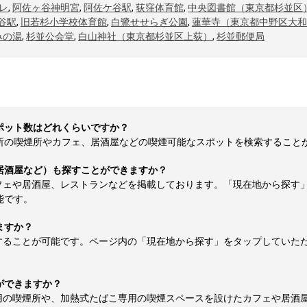
レ
,
阿佐ヶ谷神明宮
,
阿佐ケ谷駅
,
荻窪体育館
,
中央図書館（東京都杉並区
谷駅
,
旧若杉小学校体育館
,
白鷺せせらぎ公園
,
蓮華寺（東京都中野区大和
みの湯
,
杉並公会堂
,
白山神社（東京都杉並区上荻）
,
杉並郵便局
ポット数はどれくらいですか？
の喫煙所やカフェ、居酒屋などの喫煙可能なスポットを検索することが可能で
居酒屋など）も探すことができますか？
フェや居酒屋、レストランなどを掲載しております。「現在地から探す
能です。
ますか？
することが可能です。ページ内の「現在地から探す」をタップしていた
ができますか？
用の喫煙所や、加熱式たばこ専用の喫煙スペースを設けたカフェや居酒