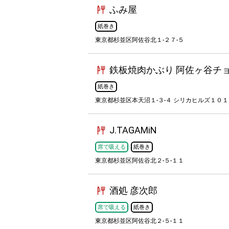
ふみ屋
紙巻き
東京都杉並区阿佐谷北１-２７-５
鉄板焼肉かぶり 阿佐ヶ谷チ
紙巻き
東京都杉並区本天沼１-３-４ シリカヒルズ１０１
J.TAGAMiN
席で吸える
紙巻き
東京都杉並区阿佐谷北２-５-１１
酒処 彦次郎
席で吸える
紙巻き
東京都杉並区阿佐谷北２-５-１１