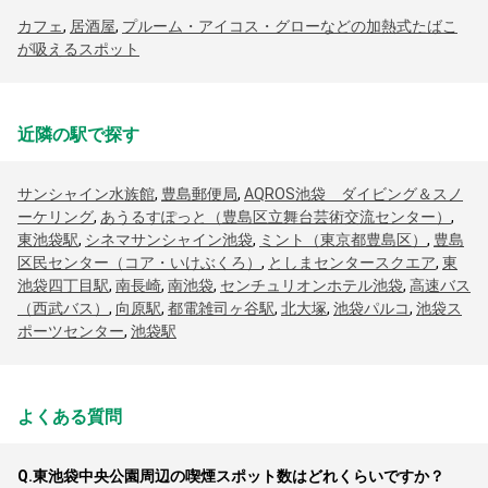
カフェ
,
居酒屋
,
プルーム・アイコス・グローなどの加熱式たばこ
が吸えるスポット
近隣の駅で探す
サンシャイン水族館
,
豊島郵便局
,
AQROS池袋 ダイビング＆スノ
ーケリング
,
あうるすぽっと（豊島区立舞台芸術交流センター）
,
東池袋駅
,
シネマサンシャイン池袋
,
ミント（東京都豊島区）
,
豊島
区民センター（コア・いけぶくろ）
,
としまセンタースクエア
,
東
池袋四丁目駅
,
南長崎
,
南池袋
,
センチュリオンホテル池袋
,
高速バス
（西武バス）
,
向原駅
,
都電雑司ヶ谷駅
,
北大塚
,
池袋パルコ
,
池袋ス
ポーツセンター
,
池袋駅
よくある質問
Q.
東池袋中央公園周辺の喫煙スポット数はどれくらいですか？