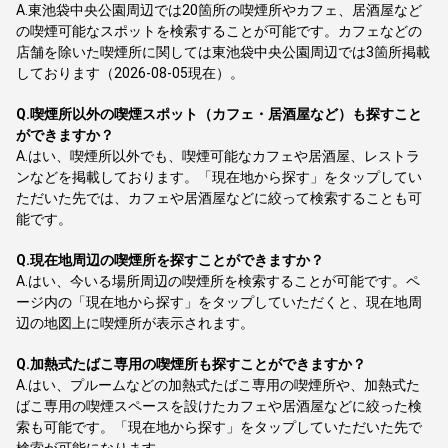
A.
東池袋中央公園周辺では20箇所の喫煙所やカフェ、居酒屋など
の喫煙可能なスポットを検索することが可能です。カフェなどの
店舗を除いた喫煙所に関しては東池袋中央公園周辺では3箇所掲載
しております（2026-08-05現在）。
Q.
喫煙所以外の喫煙スポット（カフェ・居酒屋など）も探すこと
ができますか？
A.
はい、喫煙所以外でも、喫煙可能なカフェや居酒屋、レストラ
ンなどを掲載しております。「現在地から探す」をタップしてい
ただいた先では、カフェや居酒屋などに絞って検索することも可
能です。
Q.
現在地周辺の喫煙所を探すことができますか？
A.
はい、今いる場所周辺の喫煙所を検索することが可能です。ペ
ージ内の「現在地から探す」をタップしていただくと、現在地周
辺の地図上に喫煙所が表示されます。
Q.
加熱式たばこ専用の喫煙所も探すことができますか？
A.
はい、プルームなどの加熱式たばこ専用の喫煙所や、加熱式た
ばこ専用の喫煙スペースを設けたカフェや居酒屋などに絞った検
索も可能です。「現在地から探す」をタップしていただいた先で