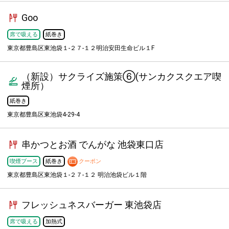
Goo
席で吸える
紙巻き
東京都豊島区東池袋１-２７-１２明治安田生命ビル１F
（新設）サクライズ施策⑥(サンカクスクエア喫
煙所）
紙巻き
東京都豊島区東池袋4-29-4
串かつとお酒 でんがな 池袋東口店
喫煙ブース
紙巻き
クーポン
東京都豊島区東池袋１-２７-１２ 明治池袋ビル１階
フレッシュネスバーガー 東池袋店
席で吸える
加熱式