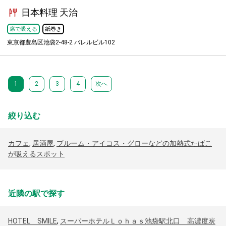
日本料理 天治
席で吸える
紙巻き
東京都豊島区池袋2-48-2 バレルビル102
1
2
3
4
次へ
絞り込む
カフェ
,
居酒屋
,
プルーム・アイコス・グローなどの加熱式たばこ
が吸えるスポット
近隣の駅で探す
HOTEL SMILE
,
スーパーホテルＬｏｈａｓ池袋駅北口 高濃度炭