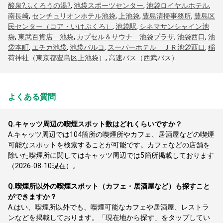
酸泉?ふくろうの湯?
,
池袋スポーツセンター
,
池袋ロイヤルホテル
,
南長崎
,
センチュリオンホテル池袋
,
上池袋
,
豊島清掃事務所
,
豊島区
民センター（コア・いけぶくろ）
,
池袋駅
,
シネマサンシャイン池
袋
,
東武百貨店 池袋
,
カプセル＆サウナ 池袋プラザ
,
池袋西口
,
池
袋本町
,
エチカ池袋
,
池袋パルコ
,
スーパーホテル ＪＲ池袋西口
,
稲
荷神社（東京都豊島区上池袋）
,
高速バス（西武バス）
よくある質問
Q.
キャッツ周辺の喫煙スポット数はどれくらいですか？
A.
キャッツ周辺では104箇所の喫煙所やカフェ、居酒屋などの喫煙
可能なスポットを検索することが可能です。カフェなどの店舗を
除いた喫煙所に関してはキャッツ周辺では5箇所掲載しております
（2026-08-10現在）。
Q.
喫煙所以外の喫煙スポット（カフェ・居酒屋など）も探すこと
ができますか？
A.
はい、喫煙所以外でも、喫煙可能なカフェや居酒屋、レストラ
ンなどを掲載しております。「現在地から探す」をタップしてい