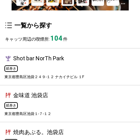
一覧から探す
104
キャッツ周辺の喫煙所:
件
Shot bar NorTh Park
紙巻き
東京都豊島区池袋２４９-１２ ナカイチビル １F
金味道 池袋店
紙巻き
東京都豊島区池袋１-７-１２
焼肉あぶる。池袋店