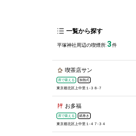
一覧から探す
3
平塚神社周辺の喫煙所:
件
喫茶店サン
席で吸える
加熱式
東京都北区上中里１-３８-７
お多福
席で吸える
紙巻き
東京都北区上中里１-４７-３４