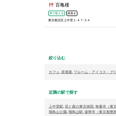
百亀楼
席で吸える
紙巻き
東京都北区上中里１-４７-３４
絞り込む
カフェ
,
居酒屋
,
プルーム・アイコス・グ
近隣の駅で探す
上中里駅
,
花と森の東京病院
,
無量寺（東
飛鳥山公園
,
飛鳥山駅
,
蓮華寺（東京都豊