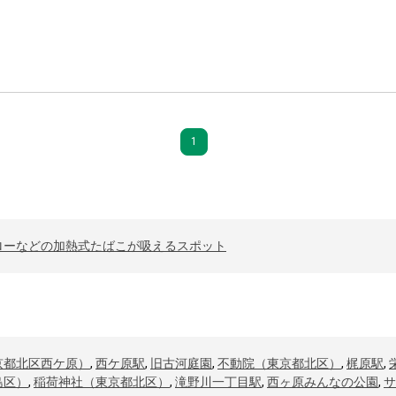
1
ローなどの加熱式たばこが吸えるスポット
京都北区西ケ原）
,
西ケ原駅
,
旧古河庭園
,
不動院（東京都北区）
,
梶原駅
,
島区）
,
稲荷神社（東京都北区）
,
滝野川一丁目駅
,
西ヶ原みんなの公園
,
サ