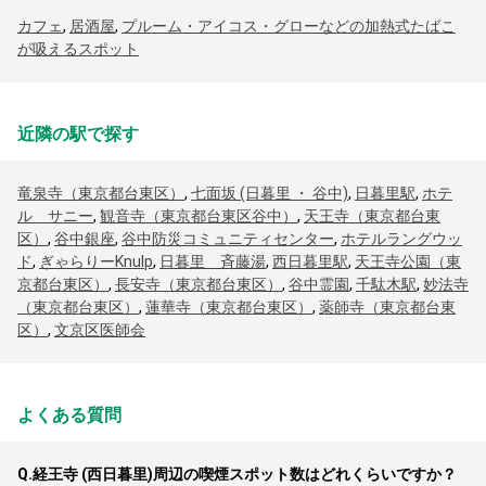
カフェ
,
居酒屋
,
プルーム・アイコス・グローなどの加熱式たばこ
が吸えるスポット
近隣の駅で探す
竜泉寺（東京都台東区）
,
七面坂 (日暮里 ・ 谷中)
,
日暮里駅
,
ホテ
ル サニー
,
観音寺（東京都台東区谷中）
,
天王寺（東京都台東
区）
,
谷中銀座
,
谷中防災コミュニティセンター
,
ホテルラングウッ
ド
,
ぎゃらりーKnulp
,
日暮里 斉藤湯
,
西日暮里駅
,
天王寺公園（東
京都台東区）
,
長安寺（東京都台東区）
,
谷中霊園
,
千駄木駅
,
妙法寺
（東京都台東区）
,
蓮華寺（東京都台東区）
,
薬師寺（東京都台東
区）
,
文京区医師会
よくある質問
Q.
経王寺 (西日暮里)周辺の喫煙スポット数はどれくらいですか？