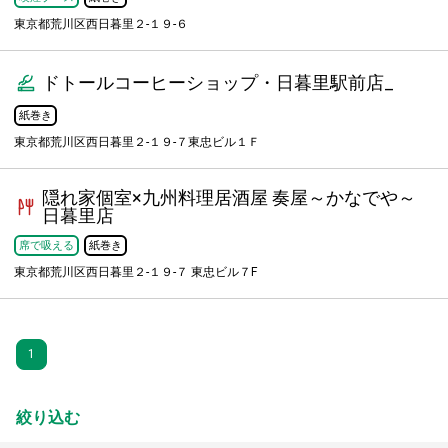
東京都荒川区西日暮里２-１９-６
ドトールコーヒーショップ・日暮里駅前店_
紙巻き
東京都荒川区西日暮里２‐１９‐７東忠ビル１Ｆ
隠れ家個室×九州料理居酒屋 奏屋～かなでや～
日暮里店
席で吸える
紙巻き
東京都荒川区西日暮里２-１９-７ 東忠ビル７F
1
絞り込む