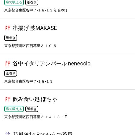
席で吸える
紙巻き
東京都台東区谷中７-１８-１３ 初音横丁
串揚げ 波MAKASE
紙巻き
東京都荒川区西日暮里３-１０-５
谷中イタリアンバール nenecolo
紙巻き
東京都台東区谷中７-１８-１３
飲み食い処 ぽちゃ
席で吸える
紙巻き
東京都荒川区西日暮里３-１４-１３ １F
花魁Girl's Bar かえで茶屋