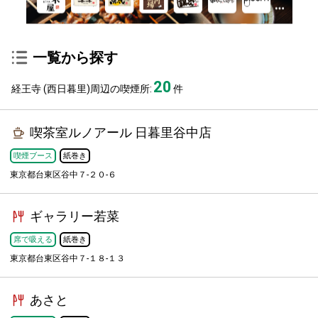
一覧から探す
20
経王寺 (西日暮里)周辺の喫煙所:
件
喫茶室ルノアール 日暮里谷中店
喫煙ブース
紙巻き
東京都台東区谷中７-２０-６
ギャラリー若菜
席で吸える
紙巻き
東京都台東区谷中７-１８-１３
あさと