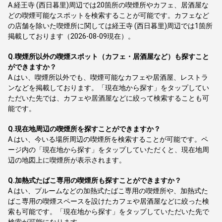
A.
経王寺 (西日暮里)周辺では20箇所の喫煙所やカフェ、居酒屋な
どの喫煙可能なスポットを検索することが可能です。カフェなど
の店舗を除いた喫煙所に関しては経王寺 (西日暮里)周辺では1箇所
掲載しております（2026-08-09現在）。
Q.
喫煙所以外の喫煙スポット（カフェ・居酒屋など）も探すこと
ができますか？
A.
はい、喫煙所以外でも、喫煙可能なカフェや居酒屋、レストラ
ンなどを掲載しております。「現在地から探す」をタップしてい
ただいた先では、カフェや居酒屋などに絞って検索することも可
能です。
Q.
現在地周辺の喫煙所を探すことができますか？
A.
はい、今いる場所周辺の喫煙所を検索することが可能です。ペ
ージ内の「現在地から探す」をタップしていただくと、現在地周
辺の地図上に喫煙所が表示されます。
Q.
加熱式たばこ専用の喫煙所も探すことができますか？
A.
はい、プルームなどの加熱式たばこ専用の喫煙所や、加熱式た
ばこ専用の喫煙スペースを設けたカフェや居酒屋などに絞った検
索も可能です。「現在地から探す」をタップしていただいた先で