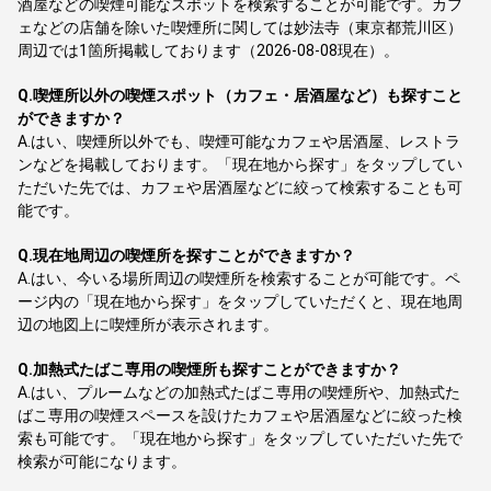
酒屋などの喫煙可能なスポットを検索することが可能です。カフ
ェなどの店舗を除いた喫煙所に関しては妙法寺（東京都荒川区）
周辺では1箇所掲載しております（2026-08-08現在）。
Q.
喫煙所以外の喫煙スポット（カフェ・居酒屋など）も探すこと
ができますか？
A.
はい、喫煙所以外でも、喫煙可能なカフェや居酒屋、レストラ
ンなどを掲載しております。「現在地から探す」をタップしてい
ただいた先では、カフェや居酒屋などに絞って検索することも可
能です。
Q.
現在地周辺の喫煙所を探すことができますか？
A.
はい、今いる場所周辺の喫煙所を検索することが可能です。ペ
ージ内の「現在地から探す」をタップしていただくと、現在地周
辺の地図上に喫煙所が表示されます。
Q.
加熱式たばこ専用の喫煙所も探すことができますか？
A.
はい、プルームなどの加熱式たばこ専用の喫煙所や、加熱式た
ばこ専用の喫煙スペースを設けたカフェや居酒屋などに絞った検
索も可能です。「現在地から探す」をタップしていただいた先で
検索が可能になります。