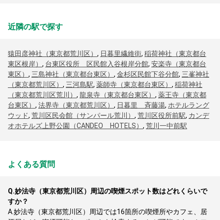
近隣の駅で探す
猿田彦神社（東京都荒川区）
,
日暮里繊維街
,
稲荷神社（東京都台
東区根岸）
,
台東区役所 区民館入谷根岸分館
,
安楽寺（東京都台
東区）
,
三島神社（東京都台東区）
,
金杉区民館下谷分館
,
三峯神社
（東京都荒川区）
,
三河島駅
,
薬師寺（東京都台東区）
,
稲荷神社
（東京都荒川区荒川）
,
龍泉寺（東京都台東区）
,
薬王寺（東京都
台東区）
,
法界寺（東京都荒川区）
,
日暮里 斉藤湯
,
ホテルラング
ウッド
,
荒川区民会館（サンパール荒川）
,
荒川区役所前駅
,
カンデ
オホテルズ上野公園（CANDEO HOTELS）
,
荒川一中前駅
よくある質問
Q.
妙法寺（東京都荒川区）周辺の喫煙スポット数はどれくらいで
すか？
A.
妙法寺（東京都荒川区）周辺では16箇所の喫煙所やカフェ、居