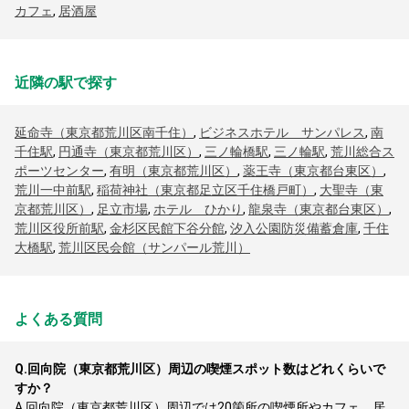
カフェ
,
居酒屋
近隣の駅で探す
延命寺（東京都荒川区南千住）
,
ビジネスホテル サンパレス
,
南
千住駅
,
円通寺（東京都荒川区）
,
三ノ輪橋駅
,
三ノ輪駅
,
荒川総合ス
ポーツセンター
,
有明（東京都荒川区）
,
薬王寺（東京都台東区）
,
荒川一中前駅
,
稲荷神社（東京都足立区千住橋戸町）
,
大聖寺（東
京都荒川区）
,
足立市場
,
ホテル ひかり
,
龍泉寺（東京都台東区）
,
荒川区役所前駅
,
金杉区民館下谷分館
,
汐入公園防災備蓄倉庫
,
千住
大橋駅
,
荒川区民会館（サンパール荒川）
よくある質問
Q.
回向院（東京都荒川区）周辺の喫煙スポット数はどれくらいで
すか？
A.
回向院（東京都荒川区）周辺では20箇所の喫煙所やカフェ、居