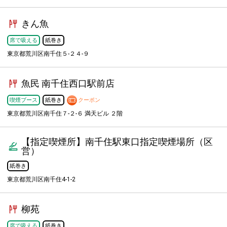
きん魚
席で吸える
紙巻き
東京都荒川区南千住５-２４-９
魚民 南千住西口駅前店
喫煙ブース
紙巻き
クーポン
東京都荒川区南千住７-２-６ 満天ビル ２階
【指定喫煙所】南千住駅東口指定喫煙場所（区
営）
紙巻き
東京都荒川区南千住4-1-2
柳苑
席で吸える
紙巻き