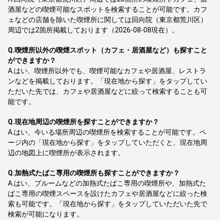
酒屋などの喫煙可能なスポットを検索することが可能です。カフ
ェなどの店舗を除いた喫煙所に関しては回向院（東京都荒川区）
周辺では2箇所掲載しております（2026-08-08現在）。
Q.
喫煙所以外の喫煙スポット（カフェ・居酒屋など）も探すこと
ができますか？
A.
はい、喫煙所以外でも、喫煙可能なカフェや居酒屋、レストラ
ンなどを掲載しております。「現在地から探す」をタップしてい
ただいた先では、カフェや居酒屋などに絞って検索することも可
能です。
Q.
現在地周辺の喫煙所を探すことができますか？
A.
はい、今いる場所周辺の喫煙所を検索することが可能です。ペ
ージ内の「現在地から探す」をタップしていただくと、現在地周
辺の地図上に喫煙所が表示されます。
Q.
加熱式たばこ専用の喫煙所も探すことができますか？
A.
はい、プルームなどの加熱式たばこ専用の喫煙所や、加熱式た
ばこ専用の喫煙スペースを設けたカフェや居酒屋などに絞った検
索も可能です。「現在地から探す」をタップしていただいた先で
検索が可能になります。