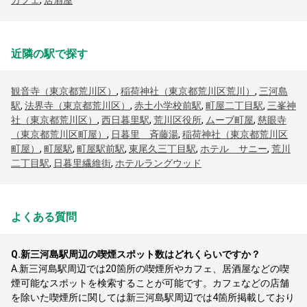
カフェ
,
居酒屋
近隣の駅で探す
観音寺（東京都荒川区）
,
稲荷神社（東京都荒川区荒川）
,
三河島
駅
,
法界寺（東京都荒川区）
,
赤土小学校前駅
,
町屋二丁目駅
,
三峯神
社（東京都荒川区）
,
西日暮里駅
,
荒川区役所
,
ムーブ町屋
,
慈眼寺
（東京都荒川区町屋）
,
日暮里 斉藤湯
,
稲荷神社（東京都荒川区
町屋）
,
町屋駅
,
町屋駅前駅
,
東尾久三丁目駅
,
ホテル サニー
,
荒川
二丁目駅
,
日暮里繊維街
,
ホテルラングウッド
よくある質問
Q.
新三河島駅周辺の喫煙スポット数はどれくらいですか？
A.
新三河島駅周辺では20箇所の喫煙所やカフェ、居酒屋などの喫
煙可能なスポットを検索することが可能です。カフェなどの店舗
を除いた喫煙所に関しては新三河島駅周辺では4箇所掲載しており