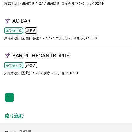
東京都北区田端新町1-27-7 田端新町ロイヤルマンション102 1F
AC BAR
席で吸える
紙巻き
東京都荒川区西日暮里５-２７-４エルアルカサルフジ１０３
BAR PITHECANTROPUS
席で吸える
紙巻き
東京都荒川区荒川6-28-7 前森マンション102 1F
1
絞り込む