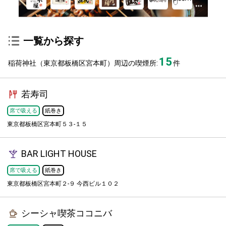
一覧から探す
15
稲荷神社（東京都板橋区宮本町）周辺の喫煙所:
件
若寿司
席で吸える
紙巻き
東京都板橋区宮本町５３-１５
BAR LIGHT HOUSE
席で吸える
紙巻き
東京都板橋区宮本町２-９ 今西ビル１０２
シーシャ喫茶ココニバ