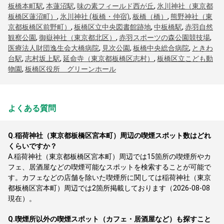
板橋本町駅
,
本蓮沼駅
,
味の素フィールド西が丘
,
氷川神社（東京都
板橋区蓮沼町）
,
氷川神社 (板橋・仲宿)
,
板橋（橋）
,
熊野神社（東
京都板橋区前野町）
,
板橋区立中央図書館跡地
,
中板橋駅
,
赤羽自然
観察公園
,
御嶽神社（東京都北区）
,
赤羽スポーツの森公園競技場
,
医療法人財団逸生会大橋病院
,
見次公園
,
板橋中央総合病院
,
ときわ
台駅
,
志村坂上駅
,
延命寺（東京都板橋区志村）
,
板橋区立こども動
物園
,
板橋区役所 グリーンホール
よくある質問
Q.
稲荷神社（東京都板橋区宮本町）周辺の喫煙スポット数はどれ
くらいですか？
A.
稲荷神社（東京都板橋区宮本町）周辺では15箇所の喫煙所やカ
フェ、居酒屋などの喫煙可能なスポットを検索することが可能で
す。カフェなどの店舗を除いた喫煙所に関しては稲荷神社（東京
都板橋区宮本町）周辺では2箇所掲載しております（2026-08-08
現在）。
Q.
喫煙所以外の喫煙スポット（カフェ・居酒屋など）も探すこと