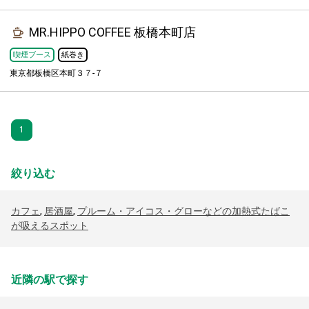
MR.HIPPO COFFEE 板橋本町店
喫煙ブース
紙巻き
東京都板橋区本町３７-７
1
絞り込む
カフェ
,
居酒屋
,
プルーム・アイコス・グローなどの加熱式たばこ
が吸えるスポット
近隣の駅で探す