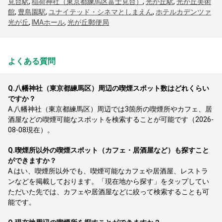
見台駅
,
稲荷神社（東京都練馬区富士見台）
,
光が丘駅
,
光が丘美術
館
,
豊島園駅
,
ユナイテッド・シネマとしまえん
,
ホテルカデンツァ
光が丘
,
IMAホール
,
光が丘郵便局
よくある質問
Q.
八幡神社（東京都練馬区）周辺の喫煙スポット数はどれくらい
ですか？
A.
八幡神社（東京都練馬区）周辺では3箇所の喫煙所やカフェ、居
酒屋などの喫煙可能なスポットを検索することが可能です（2026-
08-08現在）。
Q.
喫煙所以外の喫煙スポット（カフェ・居酒屋など）も探すこと
ができますか？
A.
はい、喫煙所以外でも、喫煙可能なカフェや居酒屋、レストラ
ンなどを掲載しております。「現在地から探す」をタップしてい
ただいた先では、カフェや居酒屋などに絞って検索することも可
能です。