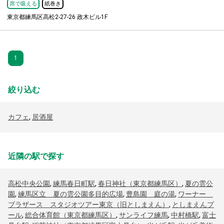
席で吸える
紙巻き
東京都練馬区高松2-27-26 政木ビル1F
1
絞り込む
カフェ
,
居酒屋
近隣の駅で探す
高松中央公園
,
練馬春日町駅
,
春日神社（東京都練馬区）
,
夏の雲公
園
,
練馬区立 夏の雲公園多目的広場
,
豊島園 庭の湯
,
ワーナー
ブラザース スタジオツアー東京（旧としまえん）
,
としまえんプ
ール
,
総合体育館（東京都練馬区）
,
サンライフ練馬
,
中村橋駅
,
富士