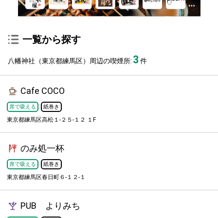
一覧から探す
3
八幡神社（東京都練馬区）周辺の喫煙所:
件
Cafe COCO
席で吸える
紙巻き
東京都練馬区高松１-２５-１２ １F
のみ処一杯
席で吸える
紙巻き
東京都練馬区春日町６-１２-１
PUB よりみち