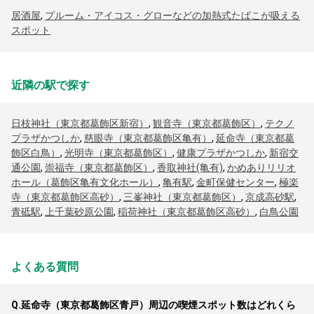
居酒屋
,
プルーム・アイコス・グローなどの加熱式たばこが吸える
スポット
近隣の駅で探す
日枝神社（東京都葛飾区新宿）
,
観音寺（東京都葛飾区）
,
テクノ
プラザかつしか
,
慈眼寺（東京都葛飾区亀有）
,
延命寺（東京都葛
飾区白鳥）
,
光明寺（東京都葛飾区）
,
健康プラザかつしか
,
新宿交
通公園
,
崇福寺（東京都葛飾区）
,
香取神社(亀有)
,
かめありリリオ
ホール（葛飾区亀有文化ホール）
,
亀有駅
,
金町保健センター
,
極楽
寺（東京都葛飾区高砂）
,
三峯神社（東京都葛飾区）
,
京成高砂駅
,
青砥駅
,
上千葉砂原公園
,
稲荷神社（東京都葛飾区高砂）
,
白鳥公園
よくある質問
Q.
延命寺（東京都葛飾区青戸）周辺の喫煙スポット数はどれくら