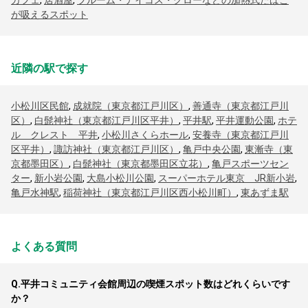
カフェ
,
居酒屋
,
プルーム・アイコス・グローなどの加熱式たばこ
が吸えるスポット
近隣の駅で探す
小松川区民館
,
成就院（東京都江戸川区）
,
善通寺（東京都江戸川
区）
,
白髭神社（東京都江戸川区平井）
,
平井駅
,
平井運動公園
,
ホテ
ル クレスト 平井
,
小松川さくらホール
,
安養寺（東京都江戸川
区平井）
,
諏訪神社（東京都江戸川区）
,
亀戸中央公園
,
東漸寺（東
京都墨田区）
,
白髭神社（東京都墨田区立花）
,
亀戸スポーツセン
ター
,
新小岩公園
,
大島小松川公園
,
スーパーホテル東京 JR新小岩
,
亀戸水神駅
,
稲荷神社（東京都江戸川区西小松川町）
,
東あずま駅
よくある質問
Q.
平井コミュニティ会館周辺の喫煙スポット数はどれくらいです
か？