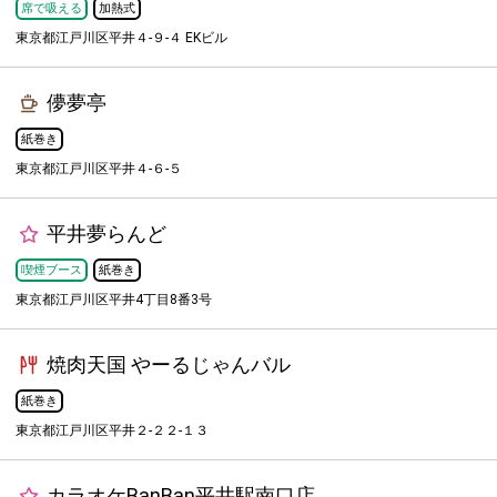
席で吸える
加熱式
東京都江戸川区平井４-９-４ EKビル
儚夢亭
紙巻き
東京都江戸川区平井４-６-５
平井夢らんど
喫煙ブース
紙巻き
東京都江戸川区平井4丁目8番3号
焼肉天国 やーるじゃんバル
紙巻き
東京都江戸川区平井２-２２-１３
カラオケBanBan平井駅南口店