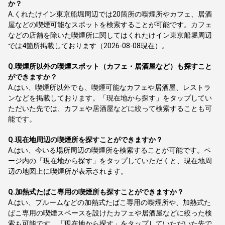
か？
A.
くれたけイン東京船堀周辺では20箇所の喫煙所やカフェ、居酒
屋などの喫煙可能なスポットを検索することが可能です。カフェ
などの店舗を除いた喫煙所に関してはくれたけイン東京船堀周辺
では4箇所掲載しております（2026-08-08現在）。
Q.
喫煙所以外の喫煙スポット（カフェ・居酒屋など）も探すこと
ができますか？
A.
はい、喫煙所以外でも、喫煙可能なカフェや居酒屋、レストラ
ンなどを掲載しております。「現在地から探す」をタップしてい
ただいた先では、カフェや居酒屋などに絞って検索することも可
能です。
Q.
現在地周辺の喫煙所を探すことができますか？
A.
はい、今いる場所周辺の喫煙所を検索することが可能です。ペ
ージ内の「現在地から探す」をタップしていただくと、現在地周
辺の地図上に喫煙所が表示されます。
Q.
加熱式たばこ専用の喫煙所も探すことができますか？
A.
はい、プルームなどの加熱式たばこ専用の喫煙所や、加熱式た
ばこ専用の喫煙スペースを設けたカフェや居酒屋などに絞った検
索も可能です。「現在地から探す」をタップしていただいた先で