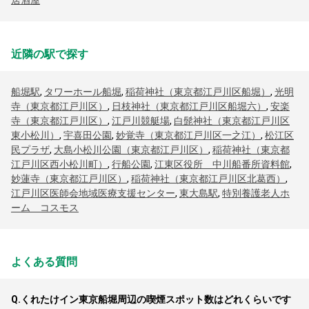
居酒屋
近隣の駅で探す
船堀駅
,
タワーホール船堀
,
稲荷神社（東京都江戸川区船堀）
,
光明
寺（東京都江戸川区）
,
日枝神社（東京都江戸川区船堀六）
,
安楽
寺（東京都江戸川区）
,
江戸川競艇場
,
白髭神社（東京都江戸川区
東小松川）
,
宇喜田公園
,
妙覚寺（東京都江戸川区一之江）
,
松江区
民プラザ
,
大島小松川公園（東京都江戸川区）
,
稲荷神社（東京都
江戸川区西小松川町）
,
行船公園
,
江東区役所 中川船番所資料館
,
妙蓮寺（東京都江戸川区）
,
稲荷神社（東京都江戸川区北葛西）
,
江戸川区医師会地域医療支援センター
,
東大島駅
,
特別養護老人ホ
ーム コスモス
よくある質問
Q.
くれたけイン東京船堀周辺の喫煙スポット数はどれくらいです