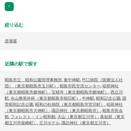
1
絞り込む
居酒屋
近隣の駅で探す
昭島市立 昭和公園管理事務所
,
東中神駅
,
竹口病院（医療法人社
団）（東京都昭島市玉川町）
,
昭島市民交流センター
,
稲荷神社
（東京都昭島市郷地町）
,
宝積寺（東京都昭島市郷地町）
,
西立川
駅
,
永山整形外科（東京都昭島市朝日町）
,
中神駅
,
昭和記念公園
,
国
営昭和記念公園
,
昭和の杜病院（東京都昭島市宮沢町）
,
稲荷神社
（東京都昭島市大神町）
,
諏訪神社（東京都昭島市）
,
昭島市民会
館
,
フォレスト・イン昭和館
,
大山（東京都立川市）
,
真如苑（東京
都立川市柴崎町）
,
立川ホテル
,
諏訪神社（東京都立川市）