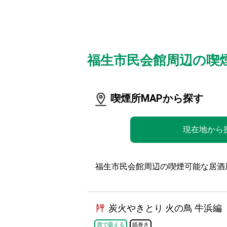
福生市民会館周辺の喫
喫煙所MAPから探す
現在地から
福生市民会館周辺の喫煙可能な居酒屋
炭火やきとり 火の鳥 牛浜編
席で吸える
紙巻き