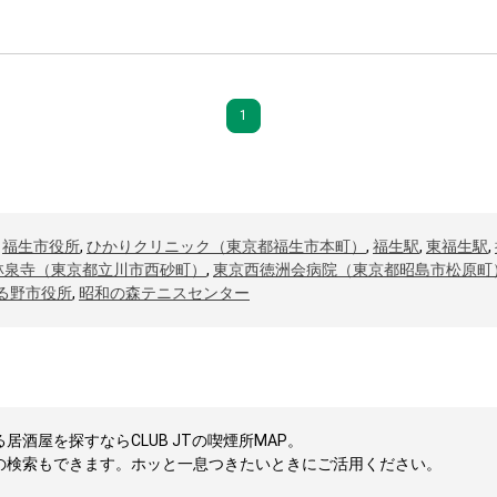
1
,
福生市役所
,
ひかりクリニック（東京都福生市本町）
,
福生駅
,
東福生駅
,
林泉寺（東京都立川市西砂町）
,
東京西徳洲会病院（東京都昭島市松原町
る野市役所
,
昭和の森テニスセンター
酒屋を探すならCLUB JTの喫煙所MAP。
の検索もできます。ホッと一息つきたいときにご活用ください。