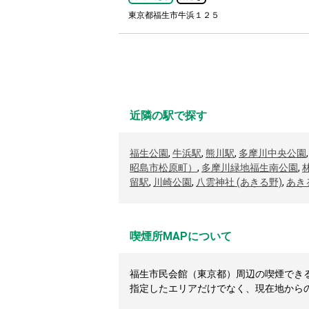
東京都福生市牛浜１２５
近隣の駅で探す
福生公園
,
牛浜駅
,
熊川駅
,
多摩川中央公園
昭島市松原町）
,
多摩川緑地福生南公園
,
留駅
,
川崎公園
,
八雲神社 (あきる野)
,
あき
喫煙所MAPについて
福生市民会館（東京都）周辺の喫煙できる居
指定したエリアだけでなく、現在地から