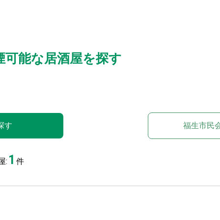
煙可能な居酒屋を探す
探す
福生市民
1
:
件