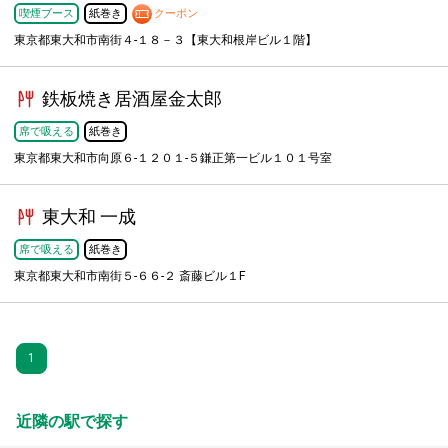
喫煙ブース
紙巻き
クーポン
東京都東大和市南街４-１８－３【東大和根岸ビル１階】
鉄板焼き居酒屋金太郎
席で吸える
紙巻き
東京都東大和市向原６-１２０１-５鎌正第一ビル１０１号室
東大和 一成
席で吸える
紙巻き
東京都東大和市南街５-６６-２ 斎藤ビル１F
1
近隣の駅で探す