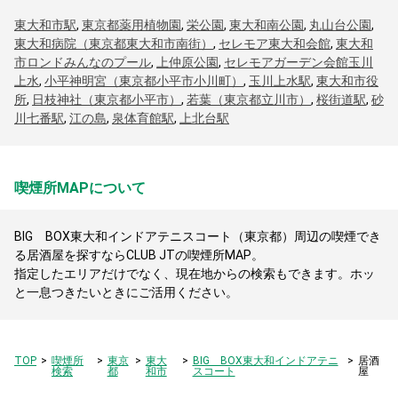
東大和市駅
,
東京都薬用植物園
,
栄公園
,
東大和南公園
,
丸山台公園
,
東大和病院（東京都東大和市南街）
,
セレモア東大和会館
,
東大和
市ロンドみんなのプール
,
上仲原公園
,
セレモアガーデン会館玉川
上水
,
小平神明宮（東京都小平市小川町）
,
玉川上水駅
,
東大和市役
所
,
日枝神社（東京都小平市）
,
若葉（東京都立川市）
,
桜街道駅
,
砂
川七番駅
,
江の島
,
泉体育館駅
,
上北台駅
喫煙所MAPについて
BIG BOX東大和インドアテニスコート（東京都）周辺の喫煙でき
る居酒屋を探すならCLUB JTの喫煙所MAP。
指定したエリアだけでなく、現在地からの検索もできます。ホッ
と一息つきたいときにご活用ください。
TOP
喫煙所
東京
東大
BIG BOX東大和インドアテニ
居酒
検索
都
和市
スコート
屋