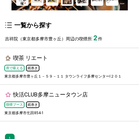
一覧から探す
2
吉祥院（東京都多摩市豊ヶ丘）周辺の喫煙所:
件
喫茶 リエート
席で吸える
紙巻き
東京都多摩市豊ヶ丘１－５９－１１ タウンライフ多摩センターⅠ２０１
快活CLUB多摩ニュータウン店
喫煙ブース
紙巻き
東京都多摩市乞田854-1
1