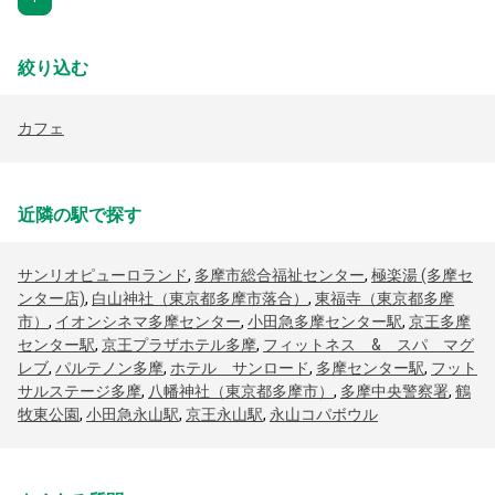
絞り込む
カフェ
近隣の駅で探す
サンリオピューロランド
,
多摩市総合福祉センター
,
極楽湯 (多摩セ
ンター店)
,
白山神社（東京都多摩市落合）
,
東福寺（東京都多摩
市）
,
イオンシネマ多摩センター
,
小田急多摩センター駅
,
京王多摩
センター駅
,
京王プラザホテル多摩
,
フィットネス & スパ マグ
レブ
,
パルテノン多摩
,
ホテル サンロード
,
多摩センター駅
,
フット
サルステージ多摩
,
八幡神社（東京都多摩市）
,
多摩中央警察署
,
鶴
牧東公園
,
小田急永山駅
,
京王永山駅
,
永山コパボウル