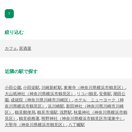
1
絞り込む
カフェ
,
居酒屋
近隣の駅で探す
小田公園
,
小田栄駅
,
川崎新町駅
,
東漸寺（神奈川県横浜市鶴見区）
,
大山祇神社（神奈川県横浜市鶴見区）
,
リコパ鶴見
,
安善駅
,
潮田公
園
,
成就院（神奈川県川崎市川崎区）
,
ホテル ニューヨーク（神
奈川県横浜市鶴見区）
,
浜川崎駅
,
新田神社（神奈川県川崎市川崎
区）
,
鶴見郵便局
,
鶴見市場駅
,
浅野駅
,
秋葉神社（神奈川県横浜市鶴
見区）
,
鶴見税務署
,
熊野神社（神奈川県横浜市鶴見区市場東中）
,
大聖寺（神奈川県横浜市鶴見区）
,
八丁畷駅