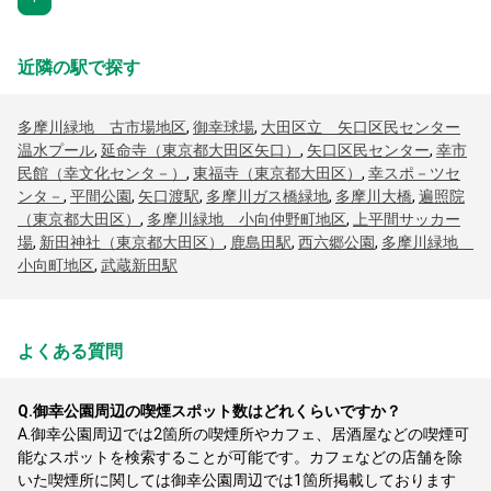
近隣の駅で探す
多摩川緑地 古市場地区
,
御幸球場
,
大田区立 矢口区民センター
温水プール
,
延命寺（東京都大田区矢口）
,
矢口区民センター
,
幸市
民館（幸文化センタ－）
,
東福寺（東京都大田区）
,
幸スポ－ツセ
ンタ－
,
平間公園
,
矢口渡駅
,
多摩川ガス橋緑地
,
多摩川大橋
,
遍照院
（東京都大田区）
,
多摩川緑地 小向仲野町地区
,
上平間サッカー
場
,
新田神社（東京都大田区）
,
鹿島田駅
,
西六郷公園
,
多摩川緑地
小向町地区
,
武蔵新田駅
よくある質問
Q.
御幸公園周辺の喫煙スポット数はどれくらいですか？
A.
御幸公園周辺では2箇所の喫煙所やカフェ、居酒屋などの喫煙可
能なスポットを検索することが可能です。カフェなどの店舗を除
いた喫煙所に関しては御幸公園周辺では1箇所掲載しております