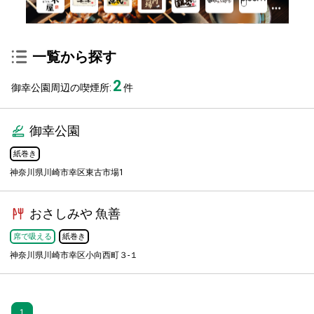
一覧から探す
2
御幸公園周辺の喫煙所:
件
御幸公園
紙巻き
神奈川県川崎市幸区東古市場1
おさしみや 魚善
席で吸える
紙巻き
神奈川県川崎市幸区小向西町３-１
1