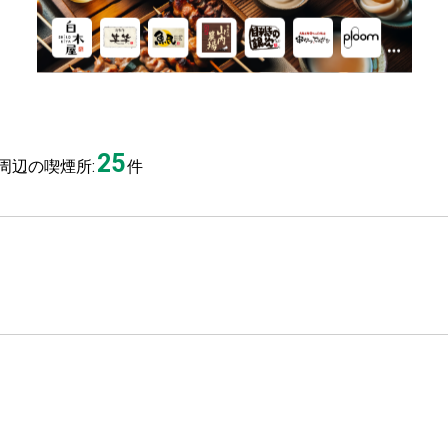
25
周辺の喫煙所:
件