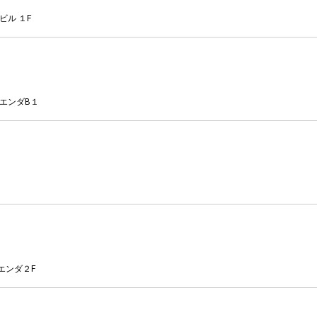
ビル １F
リエンダB１
エンダ２F