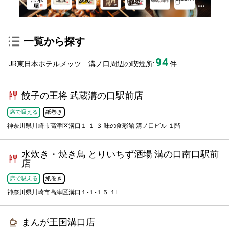
一覧から探す
94
JR東日本ホテルメッツ 溝ノ口周辺の喫煙所:
件
餃子の王将 武蔵溝の口駅前店
席で吸える
紙巻き
神奈川県川崎市高津区溝口１-１-３ 味の食彩館 溝ノ口ビル １階
水炊き・焼き鳥 とりいちず酒場 溝の口南口駅前
店
席で吸える
紙巻き
神奈川県川崎市高津区溝口１-１-１５ １F
まんが王国溝口店