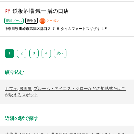
鉄板酒場 鐵一 溝の口店
喫煙ブース
紙巻き
クーポン
神奈川県川崎市高津区溝口２-７-５ タイムフォートスギザキ １F
1
2
3
4
次へ
絞り込む
カフェ
,
居酒屋
,
プルーム・アイコス・グローなどの加熱式たばこ
が吸えるスポット
近隣の駅で探す