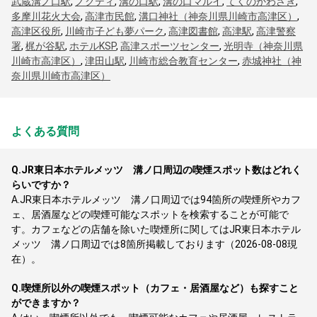
武蔵溝ノ口駅
,
ノクティ
,
溝の口駅
,
溝の口マルイ
,
てくのかわさき
,
多摩川花火大会
,
高津市民館
,
溝口神社（神奈川県川崎市高津区）
,
高津区役所
,
川崎市子ども夢パーク
,
高津図書館
,
高津駅
,
高津警察
署
,
梶が谷駅
,
ホテルKSP
,
高津スポーツセンター
,
光明寺（神奈川県
川崎市高津区）
,
津田山駅
,
川崎市総合教育センター
,
赤城神社（神
奈川県川崎市高津区）
よくある質問
Q.
JR東日本ホテルメッツ 溝ノ口周辺の喫煙スポット数はどれく
らいですか？
A.
JR東日本ホテルメッツ 溝ノ口周辺では94箇所の喫煙所やカフ
ェ、居酒屋などの喫煙可能なスポットを検索することが可能で
す。カフェなどの店舗を除いた喫煙所に関してはJR東日本ホテル
メッツ 溝ノ口周辺では8箇所掲載しております（2026-08-08現
在）。
Q.
喫煙所以外の喫煙スポット（カフェ・居酒屋など）も探すこと
ができますか？