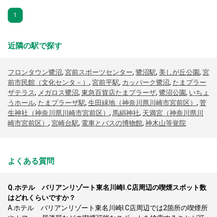
1
近隣の駅で探す
フロンタウン鷺沼
,
宮前スポーツセンター
,
鷺沼駅
,
美しが丘公園
,
宮
前市民館（文化センタ－）
,
宮前平駅
,
カッパーク鷺沼
,
たまプラー
ザテラス
,
メガロス鷺沼
,
東急百貨店たまプラーザ
,
鷺沼公園
,
いちょ
うホール
,
たまプラーザ駅
,
生田緑地（神奈川県川崎市宮前区）
,
菅
生神社（神奈川県川崎市宮前区）
,
馬絹神社
,
天満宮（神奈川県川
崎市宮前区）
,
宮崎台駅
,
電車とバスの博物館
,
神木山等覚院
よくある質問
Q.
ホテル バリアンリゾート東名川崎I.C店周辺の喫煙スポット数
はどれくらいですか？
A.
ホテル バリアンリゾート東名川崎I.C店周辺では2箇所の喫煙所