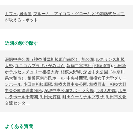
カフェ
,
居酒屋
,
プルーム・アイコス・グローなどの加熱式たばこ
が吸えるスポット
近隣の駅で探す
深堀中央公園（神奈川県相模原市南区）
,
旭公園
,
ルネサンス相模
大野
,
ユニコムプラザさがみはら
,
報徳二宮神社 (相模原市)
,
小田急
ホテルセンチュリー相模大野
,
相模大野駅
,
深堀中央公園（神奈川
県大和市）
,
相模原南市民ホール
,
中央林間駅
,
相模女子大学グリー
ンホール
,
小田急相模原駅
,
相模大野中央公園
,
相模原市 相模大野
中央公園管理事務所
,
深堀中央公園スポ－ツ広場
,
つきみ野駅
,
ホテ
ルラポール千寿閣
,
町田天満宮
,
町田ターミナルプラザ
,
町田市文化
交流センター
よくある質問