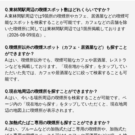
Q.
東林間駅周辺の喫煙スポット数はどれくらいですか？
A.
東林間駅周辺では9箇所の喫煙所やカフェ、居酒屋などの喫煙可
能なスポットを検索することが可能です。カフェなどの店舗を除
いた喫煙所に関しては東林間駅周辺では1箇所掲載しております
（2026-08-09現在）。
Q.
喫煙所以外の喫煙スポット（カフェ・居酒屋など）も探すこと
ができますか？
A.
はい、喫煙所以外でも、喫煙可能なカフェや居酒屋、レストラ
ンなどを掲載しております。「現在地から探す」をタップしてい
ただいた先では、カフェや居酒屋などに絞って検索することも可
能です。
Q.
現在地周辺の喫煙所を探すことができますか？
A.
はい、今いる場所周辺の喫煙所を検索することが可能です。ペ
ージ内の「現在地から探す」をタップしていただくと、現在地周
辺の地図上に喫煙所が表示されます。
Q.
加熱式たばこ専用の喫煙所も探すことができますか？
A.
はい、プルームなどの加熱式たばこ専用の喫煙所や、加熱式た