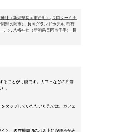
荷神社（新潟県長岡市台町）
,
長岡ターミナ
新潟県長岡市）
,
長岡グランドホテル
,
稲荷
ーデン
,
八幡神社（新潟県長岡市千手）
,
長
することが可能です。カフェなどの店舗
在）。
」をタップしていただいた先では、カフェ
だくと、現在地周辺の地図上に喫煙所が表