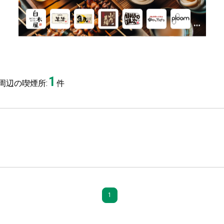
1
周辺の喫煙所:
件
1