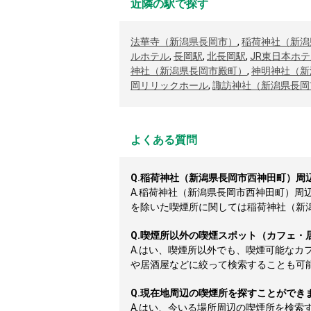
近隣の駅で探す
法華寺（新潟県長岡市）
,
稲荷神社（新潟
ルホテル
,
長岡駅
,
北長岡駅
,
JR東日本ホ
神社（新潟県長岡市殿町）
,
神明神社（新
岡リリックホール
,
諏訪神社（新潟県長岡
よくある質問
Q.
稲荷神社（新潟県長岡市西神田町）周
A.
稲荷神社（新潟県長岡市西神田町）周
を除いた喫煙所に関しては稲荷神社（新潟県
Q.
喫煙所以外の喫煙スポット（カフェ・
A.
はい、喫煙所以外でも、喫煙可能なカ
や居酒屋などに絞って検索することも可
Q.
現在地周辺の喫煙所を探すことができ
A.
はい、今いる場所周辺の喫煙所を検索