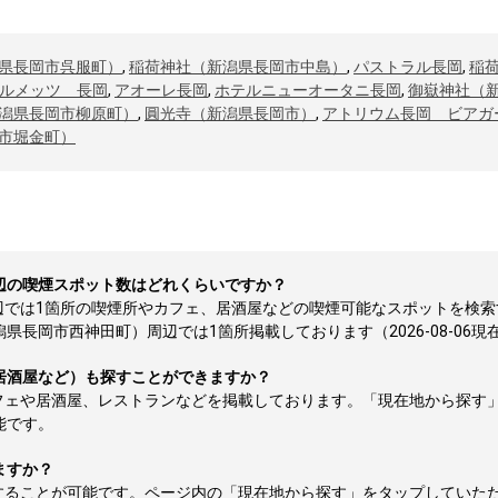
県長岡市呉服町）
,
稲荷神社（新潟県長岡市中島）
,
パストラル長岡
,
稲
テルメッツ 長岡
,
アオーレ長岡
,
ホテルニューオータニ長岡
,
御嶽神社（
潟県長岡市柳原町）
,
圓光寺（新潟県長岡市）
,
アトリウム長岡 ビアガ
市堀金町）
辺の喫煙スポット数はどれくらいですか？
辺では1箇所の喫煙所やカフェ、居酒屋などの喫煙可能なスポットを検索
長岡市西神田町）周辺では1箇所掲載しております（2026-08-06現
居酒屋など）も探すことができますか？
フェや居酒屋、レストランなどを掲載しております。「現在地から探す
能です。
ますか？
することが可能です。ページ内の「現在地から探す」をタップしていた