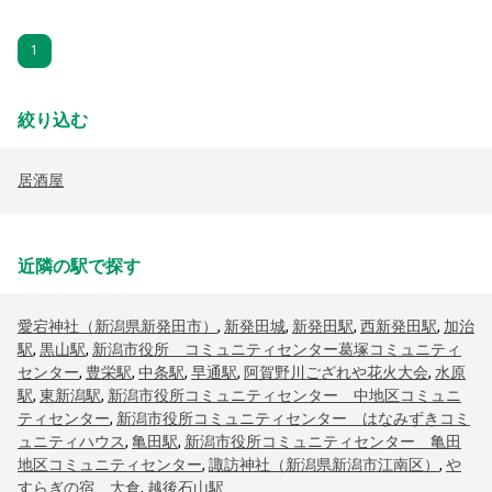
1
絞り込む
居酒屋
近隣の駅で探す
愛宕神社（新潟県新発田市）
,
新発田城
,
新発田駅
,
西新発田駅
,
加治
駅
,
黒山駅
,
新潟市役所 コミュニティセンター葛塚コミュニティ
センター
,
豊栄駅
,
中条駅
,
早通駅
,
阿賀野川ござれや花火大会
,
水原
駅
,
東新潟駅
,
新潟市役所コミュニティセンター 中地区コミュニ
ティセンター
,
新潟市役所コミュニティセンター はなみずきコミ
ュニティハウス
,
亀田駅
,
新潟市役所コミュニティセンター 亀田
地区コミュニティセンター
,
諏訪神社（新潟県新潟市江南区）
,
や
すらぎの宿 大倉
,
越後石山駅