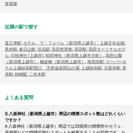
居酒屋
近隣の駅で探す
直江津駅
,
ホテル ラ・フォーレ（新潟県上越市）
,
上越文化会館
,
黒井駅
,
春日山駅
,
谷浜駅
,
高田世界館
,
高田駅
,
高田ターミナルホテ
ル
,
日枝神社 (上越市)
,
稲荷神社（新潟県上越市大町）
,
高田公園
（新潟県上越市）
,
極楽橋（新潟県上越市）
,
南高田駅
,
スーパーホ
テル上越妙高駅西口 天然温泉関山の湯
,
上越妙高駅
,
北新井駅
,
新
井駅
,
柿崎駅
,
二本木駅
よくある質問
Q.
八坂神社（新潟県上越市）周辺の喫煙スポット数はどれくらい
ですか？
A.
八坂神社（新潟県上越市）周辺では20箇所の喫煙所やカフェ、
居酒屋などの喫煙可能なスポットを検索することが可能です。カ