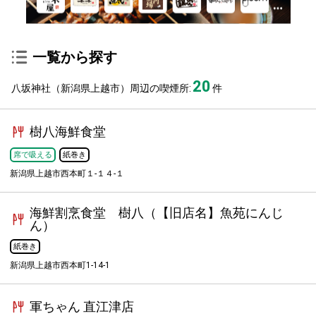
一覧から探す
20
八坂神社（新潟県上越市）周辺の喫煙所:
件
樹八海鮮食堂
席で吸える
紙巻き
新潟県上越市西本町１-１４-１
海鮮割烹食堂 樹八（【旧店名】魚苑にんじ
ん）
紙巻き
新潟県上越市西本町1-14-1
軍ちゃん 直江津店