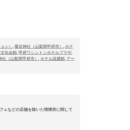
ション）
,
愛宕神社（山梨県甲府市）
,
ホテ
梨文化会館
,
甲府ワシントンホテルプラザ
,
神社（山梨県甲府市）
,
ホテル談露館
,
アー
フェなどの店舗を除いた喫煙所に関して