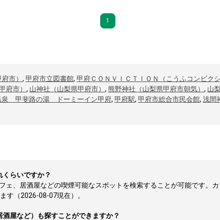
1
甲府市）
,
甲府市立図書館
,
甲府ＣＯＮＶＩＣＴＩＯＮ（こうふコンビク
甲府市）
,
山神社（山梨県甲府市）
,
熊野神社（山梨県甲府市朝気）
,
山
温泉 甲斐路の湯 ドーミーイン甲府
,
甲府駅
,
甲府市総合市民会館
,
浅間
れくらいですか？
カフェ、居酒屋などの喫煙可能なスポットを検索することが可能です。カ
（2026-08-07現在）。
居酒屋など）も探すことができますか？