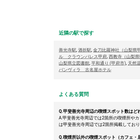
近隣の駅で探す
善光寺駅
,
酒折駅
,
金刀比羅神社（山梨県
ル クラウンパレス甲府
,
西教寺（山梨県
山梨県立図書館
,
平和通り (甲府市)
,
天然
バンヴィラ 古名屋ホテル
よくある質問
Q.
甲斐善光寺周辺の喫煙スポット数はど
A.
甲斐善光寺周辺では2箇所の喫煙所や
は甲斐善光寺周辺では2箇所掲載しております
Q.
喫煙所以外の喫煙スポット（カフェ・