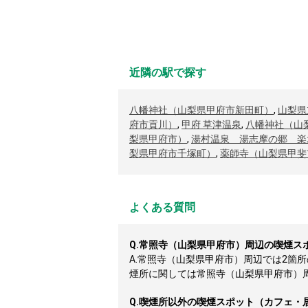
近隣の駅で探す
八幡神社（山梨県甲府市新田町）
,
山梨県
府市貢川）
,
甲府 草津温泉
,
八幡神社（山
梨県甲府市）
,
湯村温泉 湯志摩の郷 楽
梨県甲府市千塚町）
,
薬師寺（山梨県甲斐
よくある質問
Q.
常照寺（山梨県甲府市）周辺の喫煙ス
A.
常照寺（山梨県甲府市）周辺では2箇
煙所に関しては常照寺（山梨県甲府市）周辺
Q.
喫煙所以外の喫煙スポット（カフェ・