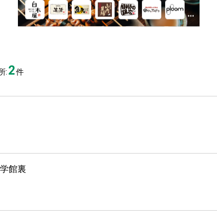
2
:
件
学館裏