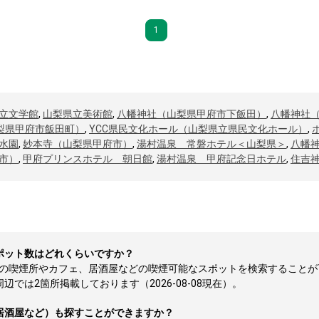
1
立文学館
,
山梨県立美術館
,
八幡神社（山梨県甲府市下飯田）
,
八幡神社
梨県甲府市飯田町）
,
YCC県民文化ホール（山梨県立県民文化ホール）
,
水園
,
妙本寺（山梨県甲府市）
,
湯村温泉 常磐ホテル＜山梨県＞
,
八幡
市）
,
甲府プリンスホテル 朝日館
,
湯村温泉 甲府記念日ホテル
,
住吉
ポット数はどれくらいですか？
所の喫煙所やカフェ、居酒屋などの喫煙可能なスポットを検索することが
では2箇所掲載しております（2026-08-08現在）。
居酒屋など）も探すことができますか？