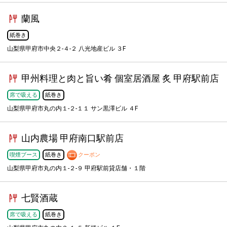
蘭風
紙巻き
山梨県甲府市中央２-４-２ 八光地産ビル ３F
甲州料理と肉と旨い肴 個室居酒屋 炙 甲府駅前店
席で吸える
紙巻き
山梨県甲府市丸の内１-２-１１ サン黒澤ビル ４F
山内農場 甲府南口駅前店
喫煙ブース
紙巻き
クーポン
山梨県甲府市丸の内１-２-９ 甲府駅前貸店舗・１階
七賢酒蔵
席で吸える
紙巻き