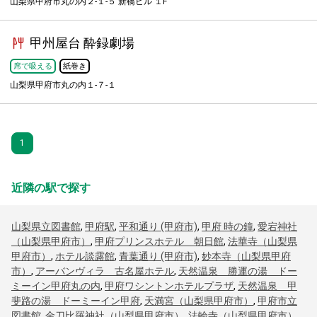
山梨県甲府市丸の内２-１-５ 新橋ビル １F
甲州屋台 酔録劇場
席で吸える
紙巻き
山梨県甲府市丸の内１-７-１
1
近隣の駅で探す
山梨県立図書館
,
甲府駅
,
平和通り (甲府市)
,
甲府 時の鐘
,
愛宕神社
（山梨県甲府市）
,
甲府プリンスホテル 朝日館
,
法華寺（山梨県
甲府市）
,
ホテル談露館
,
青葉通り (甲府市)
,
妙本寺（山梨県甲府
市）
,
アーバンヴィラ 古名屋ホテル
,
天然温泉 勝運の湯 ドー
ミーイン甲府丸の内
,
甲府ワシントンホテルプラザ
,
天然温泉 甲
斐路の湯 ドーミーイン甲府
,
天満宮（山梨県甲府市）
,
甲府市立
図書館
,
金刀比羅神社（山梨県甲府市）
,
法輪寺（山梨県甲府市）
,