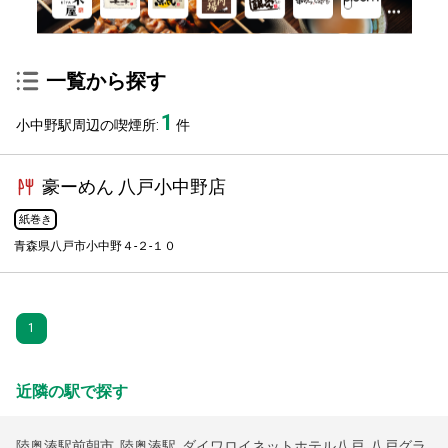
一覧から探す
1
小中野駅周辺の喫煙所:
件
豪ーめん 八戸小中野店
紙巻き
青森県八戸市小中野４-２-１０
1
近隣の駅で探す
陸奥湊駅前朝市
,
陸奥湊駅
,
ダイワロイネットホテル八戸
,
八戸グラ