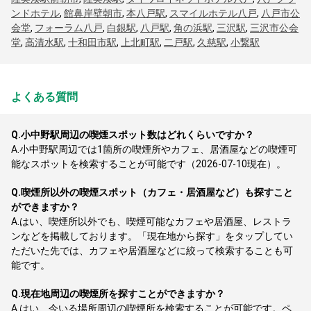
ンドホテル
,
館鼻岸壁朝市
,
本八戸駅
,
スマイルホテル八戸
,
八戸市公
会堂
,
フォーラム八戸
,
白銀駅
,
八戸駅
,
角の浜駅
,
三沢駅
,
三沢市公会
堂
,
高清水駅
,
十和田市駅
,
上北町駅
,
二戸駅
,
久慈駅
,
小繋駅
よくある質問
Q.
小中野駅周辺の喫煙スポット数はどれくらいですか？
A.
小中野駅周辺では1箇所の喫煙所やカフェ、居酒屋などの喫煙可
能なスポットを検索することが可能です（2026-07-10現在）。
Q.
喫煙所以外の喫煙スポット（カフェ・居酒屋など）も探すこと
ができますか？
A.
はい、喫煙所以外でも、喫煙可能なカフェや居酒屋、レストラ
ンなどを掲載しております。「現在地から探す」をタップしてい
ただいた先では、カフェや居酒屋などに絞って検索することも可
能です。
Q.
現在地周辺の喫煙所を探すことができますか？
A.
はい、今いる場所周辺の喫煙所を検索することが可能です。ペ