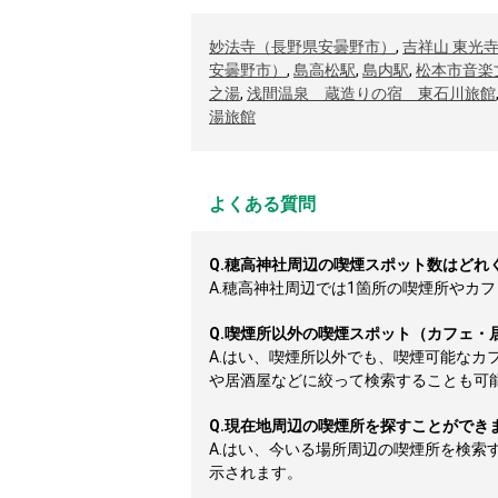
妙法寺（長野県安曇野市）
,
吉祥山 東光
安曇野市）
,
島高松駅
,
島内駅
,
松本市音楽
之湯
,
浅間温泉 蔵造りの宿 東石川旅館
湯旅館
よくある質問
Q.
穂高神社周辺の喫煙スポット数はどれ
A.
穂高神社周辺では1箇所の喫煙所やカフェ
Q.
喫煙所以外の喫煙スポット（カフェ・
A.
はい、喫煙所以外でも、喫煙可能なカ
や居酒屋などに絞って検索することも可
Q.
現在地周辺の喫煙所を探すことができ
A.
はい、今いる場所周辺の喫煙所を検索
示されます。