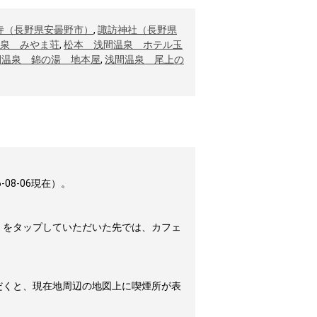
寺（長野県安曇野市）
,
諏訪神社（長野県
泉 みやま荘
,
松本 浅間温泉 ホテル玉
間温泉 錦の湯 地本屋
,
浅間温泉 尾上の
8-06現在）。
」をタップしていただいた先では、カフェ
だくと、現在地周辺の地図上に喫煙所が表