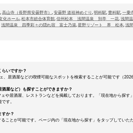
寺
,
高山寺（長野県安曇野市）
,
安曇野 道祖神めぐり
,
明科駅
,
豊科駅
,
一乗
文化ホール
,
松本市総合体育館
,
信州松本 浅間温泉 別亭 一花
,
浅間温
,
浅間温泉 四季彩々の隠れ宿 富士乃湯
,
星野リゾート 界 松本
,
浅
くらいですか？
、居酒屋などの喫煙可能なスポットを検索することが可能です（2026-0
居酒屋など）も探すことができますか？
フェや居酒屋、レストランなどを掲載しております。「現在地から探す
能です。
ますか？
することが可能です。ページ内の「現在地から探す」をタップしていた