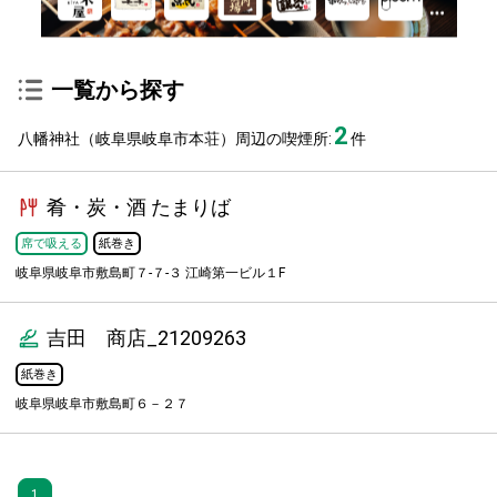
一覧から探す
2
八幡神社（岐阜県岐阜市本荘）周辺の喫煙所:
件
肴・炭・酒 たまりば
席で吸える
紙巻き
岐阜県岐阜市敷島町７-７-３ 江崎第一ビル１F
吉田 商店_21209263
紙巻き
岐阜県岐阜市敷島町６－２７
1