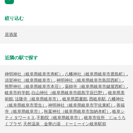
絞り込む
居酒屋
近隣の駅で探す
神明神社（岐阜県岐阜市寿町）
,
八幡神社（岐阜県岐阜市鹿島町）
,
須賀神社（岐阜県岐阜市）
,
神明神社（岐阜県岐阜市島田西町）
,
熊野神社（岐阜県岐阜市本荘）
,
薬師寺（岐阜県岐阜市鍵屋西町）
,
岐阜市科学館
,
白山神社（岐阜県岐阜市鏡島字辰巳野）
,
岐阜県美
術館
,
法隆寺（岐阜県岐阜市）
,
岐阜県図書館
,
西岐阜駅
,
八幡神社
（岐阜県岐阜市菅生）
,
神明神社（岐阜県岐阜市宇佐東町）
,
善福
寺（岐阜県岐阜市）
,
秋葉神社（岐阜県岐阜市加納本町）
,
岐阜シ
ティ タワー４３
,
不動院（岐阜県岐阜市）
,
岐阜市役所 じゅうろ
くプラザ
,
天然温泉 金華の湯 ドーミーイン岐阜駅前